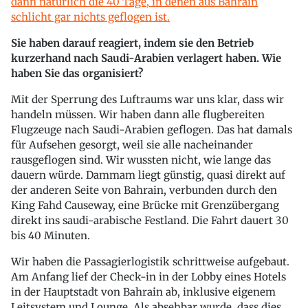
dann natürlich die 40 Tage, in denen aus Bahrain
schlicht gar nichts geflogen ist.
Sie haben darauf reagiert, indem sie den Betrieb
kurzerhand nach Saudi-Arabien verlagert haben. Wie
haben Sie das organisiert?
Mit der Sperrung des Luftraums war uns klar, dass wir
handeln müssen. Wir haben dann alle flugbereiten
Flugzeuge nach Saudi-Arabien geflogen. Das hat damals
für Aufsehen gesorgt, weil sie alle nacheinander
rausgeflogen sind. Wir wussten nicht, wie lange das
dauern würde. Dammam liegt günstig, quasi direkt auf
der anderen Seite von Bahrain, verbunden durch den
King Fahd Causeway, eine Brücke mit Grenzübergang
direkt ins saudi-arabische Festland. Die Fahrt dauert 30
bis 40 Minuten.
Wir haben die Passagierlogistik schrittweise aufgebaut.
Am Anfang lief der Check-in in der Lobby eines Hotels
in der Hauptstadt von Bahrain ab, inklusive eigenem
Leitsystem und Lounge. Als absehbar wurde, dass dies