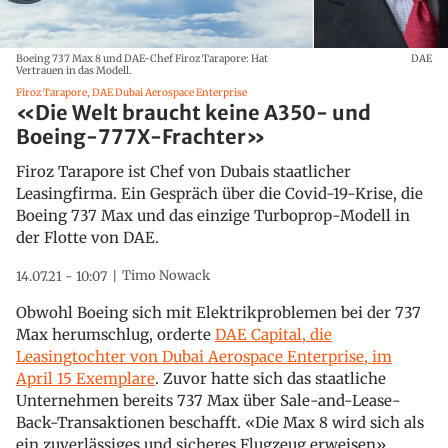
Boeing 737 Max 8 und DAE-Chef Firoz Tarapore: Hat
DAE
Vertrauen in das Modell.
Firoz Tarapore, DAE Dubai Aerospace Enterprise
«Die Welt braucht keine A350- und
Boeing-777X-Frachter»
Firoz Tarapore ist Chef von Dubais staatlicher
Leasingfirma. Ein Gespräch über die Covid-19-Krise, die
Boeing 737 Max und das einzige Turboprop-Modell in
der Flotte von DAE.
Timo Nowack
14.07.21 - 10:07
Obwohl Boeing sich mit Elektrikproblemen bei der 737
Max herumschlug, orderte
DAE Capital, die
Leasingtochter von Dubai Aerospace Enterprise, im
April 15 Exemplare
. Zuvor hatte sich das staatliche
Unternehmen bereits 737 Max über Sale-and-Lease-
Back-Transaktionen beschafft. «Die Max 8 wird sich als
ein zuverlässiges und sicheres Flugzeug erweisen»,