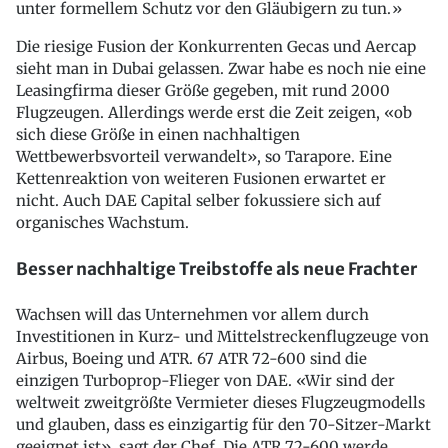
unter formellem Schutz vor den Gläubigern zu tun.»
Die riesige Fusion der Konkurrenten Gecas und Aercap
sieht man in Dubai gelassen. Zwar habe es noch nie eine
Leasingfirma dieser Größe gegeben, mit rund 2000
Flugzeugen. Allerdings werde erst die Zeit zeigen, «ob
sich diese Größe in einen nachhaltigen
Wettbewerbsvorteil verwandelt», so Tarapore. Eine
Kettenreaktion von weiteren Fusionen erwartet er
nicht. Auch DAE Capital selber fokussiere sich auf
organisches Wachstum.
Besser nachhaltige Treibstoffe als neue Frachter
Wachsen will das Unternehmen vor allem durch
Investitionen in Kurz- und Mittelstreckenflugzeuge von
Airbus, Boeing und ATR. 67 ATR 72-600 sind die
einzigen Turboprop-Flieger von DAE. «Wir sind der
weltweit zweitgrößte Vermieter dieses Flugzeugmodells
und glauben, dass es einzigartig für den 70-Sitzer-Markt
geeignet ist», sagt der Chef. Die ATR 72-600 werde