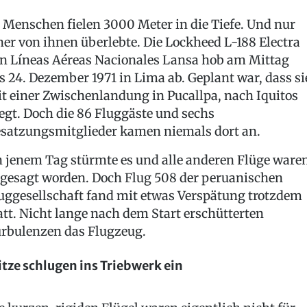
 Menschen fielen 3000 Meter in die Tiefe. Und nur
ner von ihnen überlebte. Die Lockheed L-188 Electra
n Líneas Aéreas Nacionales Lansa hob am Mittag
s 24. Dezember 1971 in Lima ab. Geplant war, dass si
t einer Zwischenlandung in Pucallpa, nach Iquitos
iegt. Doch die 86 Fluggäste und sechs
satzungsmitglieder kamen niemals dort an.
 jenem Tag stürmte es und alle anderen Flüge ware
gesagt worden. Doch Flug 508 der peruanischen
uggesellschaft fand mit etwas Verspätung trotzdem
att. Nicht lange nach dem Start erschütterten
rbulenzen das Flugzeug.
itze schlugen ins Triebwerk ein