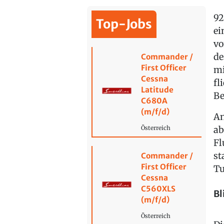
92
Top-Jobs
ei
vo
de
Commander /
First Officer
mi
Cessna
fl
Latitude
Be
C680A
(m/f/d)
An
ab
Österreich
Fl
st
Commander /
First Officer
Tu
Cessna
C560XLS
Bl
(m/f/d)
Österreich