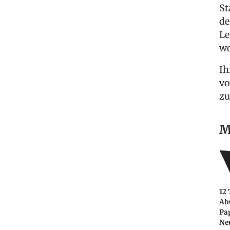
St
de
Le
wo
Ih
vo
zu
M
12 
Abs
Pa
Ne