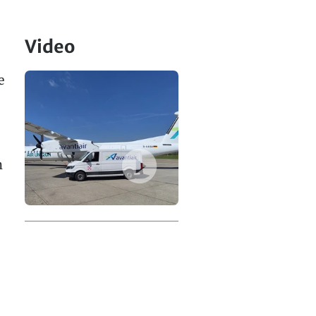
Video
e
n