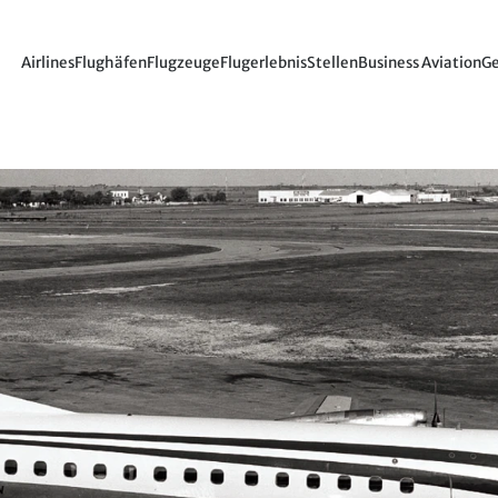
Airlines
Flughäfen
Flugzeuge
Flugerlebnis
Stellen
Business Aviation
Ge