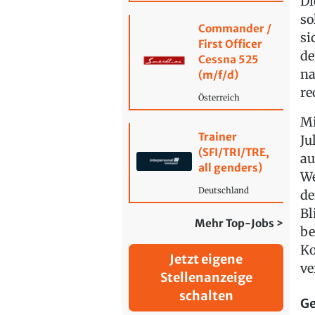
Di
so
Commander /
si
First Officer
de
Cessna 525
na
(m/f/d)
re
Österreich
Mi
Trainer
Ju
(SFI/TRI/TRE,
au
all genders)
We
Deutschland
de
Bl
Mehr Top-Jobs >
be
Ko
Jetzt eigene
ve
Stellenanzeige
schalten
Ge