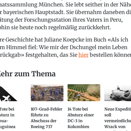
aatssammlung München. Sie lebt seither in der Näh
r bayerischen Hauptstadt. Sie übernahm daneben di
itung der Forschungsstation ihres Vaters in Peru,
hin sie heute noch regelmäßig zurückkehrt.
re Geschichte hat Juliane Koepcke im Buch «Als ich
m Himmel fiel: Wie mir der Dschungel mein Leben
rückgab» festgehalten, das Sie
hier
bestellen könne
ehr zum Thema
Tote bei
107-Grad-Fehler
14 Tote bei
Neue Expedit
turz in
führte zu
Absturz einer
soll
pua-
Abschuss der
DC-3 in
vermeintlich
uguinea
Boeing 737
Kolumbien
Wrack von