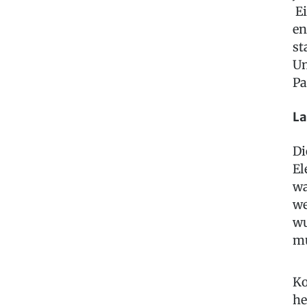
Ei
en
st
Un
Pa
La
Di
El
wa
we
wu
mu
Ko
he