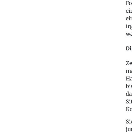
Fo
ei
ei
ir
wa
Di
Ze
ma
Ha
bi
da
Si
Ko
Si
ju