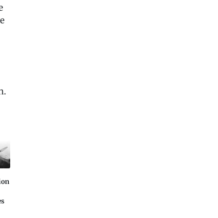
e
e
n.
ion
es