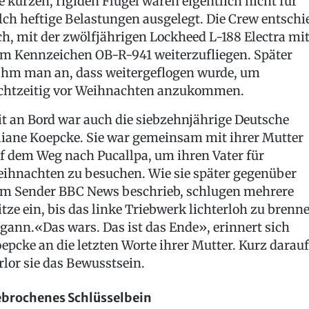
e kurzen, rigiden Flügel waren eigentlich nicht für
lch heftige Belastungen ausgelegt. Die Crew entschi
ch, mit der zwölfjährigen Lockheed L-188 Electra mi
m Kennzeichen OB-R-941 weiterzufliegen. Später
hm man an, dass weitergeflogen wurde, um
chtzeitig vor Weihnachten anzukommen.
t an Bord war auch die siebzehnjährige Deutsche
liane Koepcke. Sie war gemeinsam mit ihrer Mutter
f dem Weg nach Pucallpa, um ihren Vater für
ihnachten zu besuchen. Wie sie später gegenüber
m Sender BBC News beschrieb, schlugen mehrere
itze ein, bis das linke Triebwerk lichterloh zu brenn
gann.«Das wars. Das ist das Ende», erinnert sich
epcke an die letzten Worte ihrer Mutter. Kurz darauf
rlor sie das Bewusstsein.
brochenes Schlüsselbein