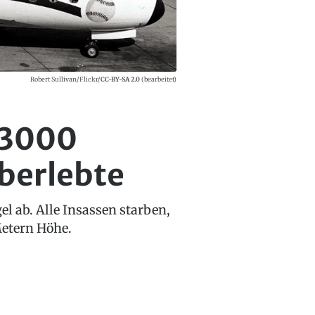
Robert Sullivan/Flickr/
CC-BY-SA 2.0
(bearbeitet)
s 3000
überlebte
l ab. Alle Insassen starben,
Metern Höhe.