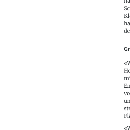
na
Sc
Kl
ha
de
Gr
«W
He
mi
En
vo
un
st
Fl
«W