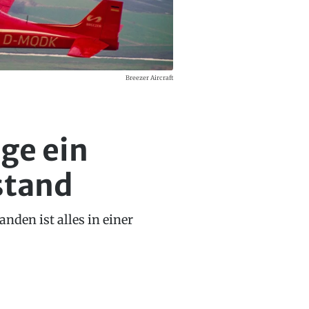
Breezer Aircraft
age ein
stand
nden ist alles in einer