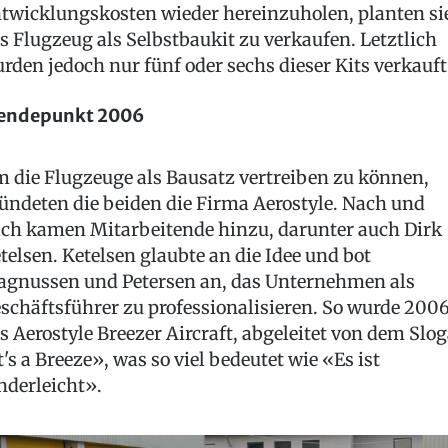
twicklungskosten wieder hereinzuholen, planten si
s Flugzeug als Selbstbaukit zu verkaufen. Letztlich
rden jedoch nur fünf oder sechs dieser Kits verkauft
endepunkt 2006
 die Flugzeuge als Bausatz vertreiben zu können,
ündeten die beiden die Firma Aerostyle. Nach und
ch kamen Mitarbeitende hinzu, darunter auch Dirk
telsen. Ketelsen glaubte an die Idee und bot
gnussen und Petersen an, das Unternehmen als
schäftsführer zu professionalisieren. So wurde 200
s Aerostyle Breezer Aircraft, abgeleitet von dem Slo
t's a Breeze», was so viel bedeutet wie «Es ist
nderleicht».