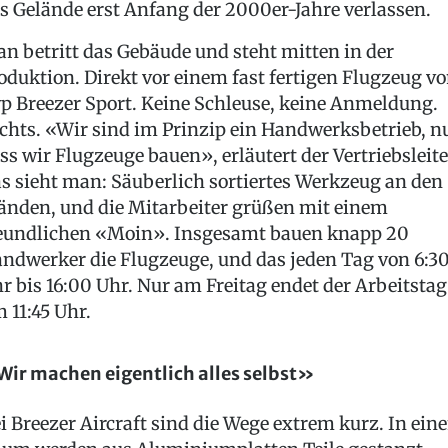
s Gelände erst Anfang der 2000er-Jahre verlassen.
n betritt das Gebäude und steht mitten in der
oduktion. Direkt vor einem fast fertigen Flugzeug v
p Breezer Sport. Keine Schleuse, keine Anmeldung.
chts. «Wir sind im Prinzip ein Handwerksbetrieb, n
ss wir Flugzeuge bauen», erläutert der Vertriebsleite
s sieht man: Säuberlich sortiertes Werkzeug an den
nden, und die Mitarbeiter grüßen mit einem
eundlichen «Moin». Insgesamt bauen knapp 20
ndwerker die Flugzeuge, und das jeden Tag von 6:3
r bis 16:00 Uhr. Nur am Freitag endet der Arbeitstag
 11:45 Uhr.
ir machen eigentlich alles selbst»
i Breezer Aircraft sind die Wege extrem kurz. In ein