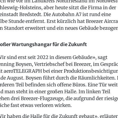
ch wie vor im Landkreis Nordfriesland im Nordwes
hleswig-Holsteins, aber heute sitzt die Firma in der
einstadt Bredstedt. Die Autobahn A7 ist rund eine
lbe Stunde entfernt. Erst kürzlich hat Breezer Aircra
n Standort erweitert und ein neues Gebäude bezogen
oßer Wartungshangar für die Zukunft
ir sind erst seit 2022 in diesem Gebäude», sagt
nning Boysen, Vertriebschef bei Breezer, im Gesprä
t aeroTELEGRAPH bei einer Produktionsbesichtigu
de August. Boysen führt durch die Räumlichkeiten.
rderen Teil befinden sich offene Büros. Eine Tür weit
d man steht in einer großen Halle. Im linken Teil
ehen drei Breezer-Flugzeuge, die aufgrund der riesi
äche fast etwas verloren wirken.
ir haben die Halle für die Zukunft gebaut», erläuter