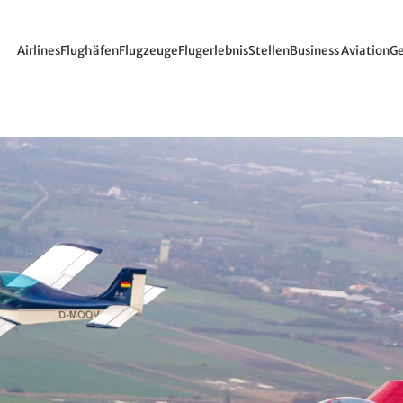
Airlines
Flughäfen
Flugzeuge
Flugerlebnis
Stellen
Business Aviation
Ge