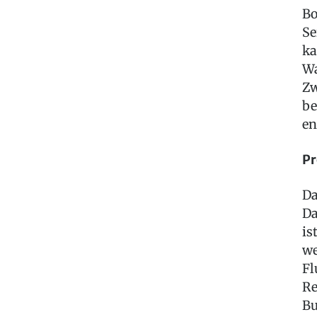
Bo
Se
ka
Wa
Zw
be
en
Pr
Da
Da
is
we
Fl
Re
Bu