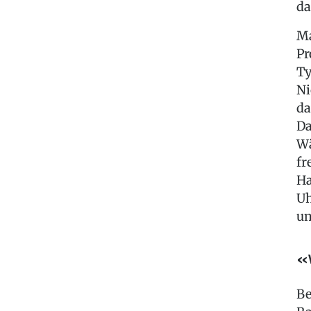
da
Ma
Pr
Ty
Ni
da
Da
Wä
fr
Ha
Uh
um
«W
Be