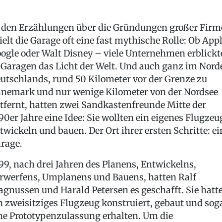
 den Erzählungen über die Gründungen großer Firm
ielt die Garage oft eine fast mythische Rolle: Ob Appl
ogle oder Walt Disney – viele Unternehmen erblickt
 Garagen das Licht der Welt. Und auch ganz im Nord
utschlands, rund 50 Kilometer vor der Grenze zu
nemark und nur wenige Kilometer von der Nordsee
tfernt, hatten zwei Sandkastenfreunde Mitte der
90er Jahre eine Idee: Sie wollten ein eigenes Flugzeu
twickeln und bauen. Der Ort ihrer ersten Schritte: ei
rage.
99, nach drei Jahren des Planens, Entwickelns,
rwerfens, Umplanens und Bauens, hatten Ralf
gnussen und Harald Petersen es geschafft. Sie hatt
n zweisitziges Flugzeug konstruiert, gebaut und sog
ne Prototypenzulassung erhalten. Um die