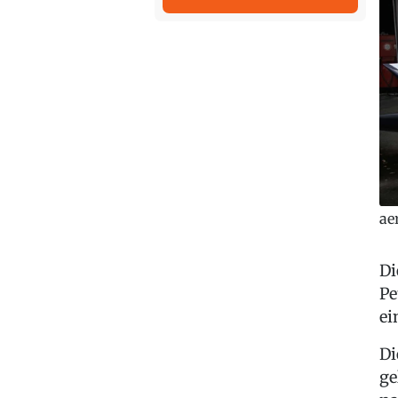
ae
Di
Pe
ei
Di
ge