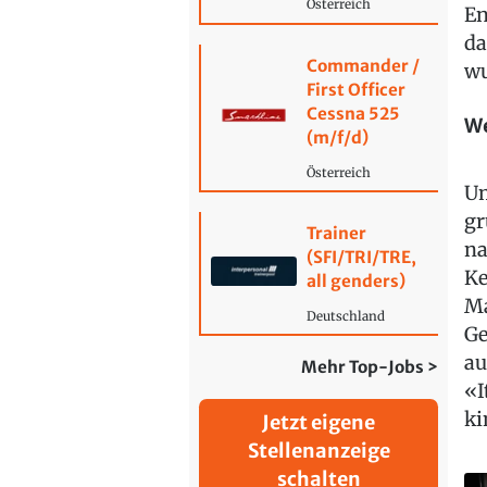
Österreich
En
da
Commander /
wu
First Officer
Cessna 525
W
(m/f/d)
Österreich
Um
gr
Trainer
na
(SFI/TRI/TRE,
Ke
all genders)
Ma
Deutschland
Ge
au
Mehr Top-Jobs >
«I
ki
Jetzt eigene
Stellenanzeige
schalten