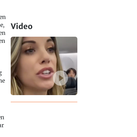
en
e,
Video
en
en
g
ne
en
ar