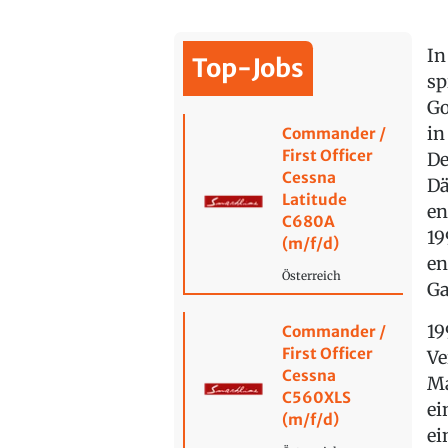
In
Top-Jobs
sp
Go
in
Commander /
First Officer
De
Cessna
Dä
Latitude
en
C680A
19
(m/f/d)
en
Österreich
Ga
19
Commander /
First Officer
Ve
Cessna
Ma
C560XLS
ei
(m/f/d)
ei