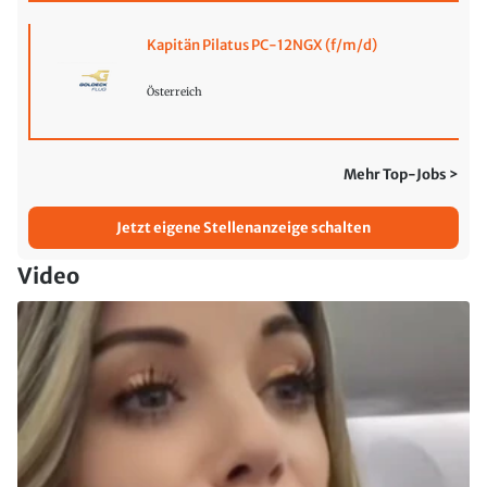
Kapitän Pilatus PC-12NGX (f/m/d)
Österreich
Mehr Top-Jobs >
Jetzt eigene Stellenanzeige schalten
Video