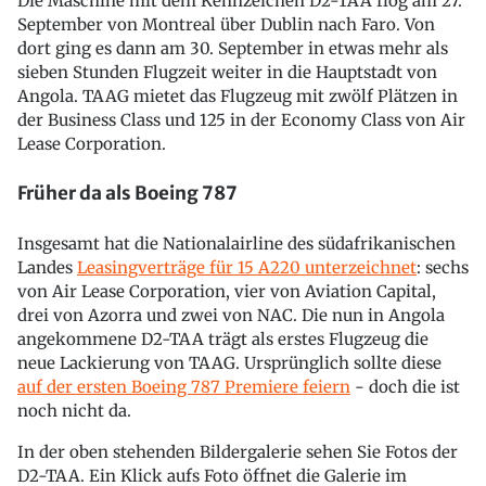
Die Maschine mit dem Kennzeichen D2-TAA flog am 27.
September von Montreal über Dublin nach Faro. Von
dort ging es dann am 30. September in etwas mehr als
sieben Stunden Flugzeit weiter in die Hauptstadt von
Angola. TAAG mietet das Flugzeug mit zwölf Plätzen in
der Business Class und 125 in der Economy Class von Air
Lease Corporation.
Früher da als Boeing 787
Insgesamt hat die Nationalairline des südafrikanischen
Landes
Leasingverträge für 15 A220 unterzeichnet
: sechs
von Air Lease Corporation, vier von Aviation Capital,
drei von Azorra und zwei von NAC. Die nun in Angola
angekommene D2-TAA trägt als erstes Flugzeug die
neue Lackierung von TAAG. Ursprünglich sollte diese
auf der ersten Boeing 787 Premiere feiern
- doch die ist
noch nicht da.
In der oben stehenden Bildergalerie sehen Sie Fotos der
D2-TAA. Ein Klick aufs Foto öffnet die Galerie im