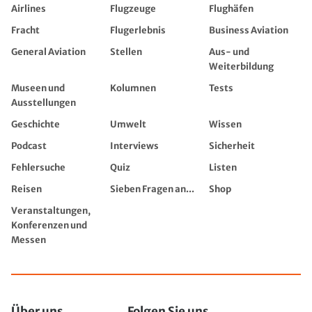
Airlines
Flugzeuge
Flughäfen
Fracht
Flugerlebnis
Business Aviation
General Aviation
Stellen
Aus- und
Weiterbildung
Museen und
Kolumnen
Tests
Ausstellungen
Geschichte
Umwelt
Wissen
Podcast
Interviews
Sicherheit
Fehlersuche
Quiz
Listen
Reisen
Sieben Fragen an...
Shop
Veranstaltungen,
Konferenzen und
Messen
Über uns
Folgen Sie uns