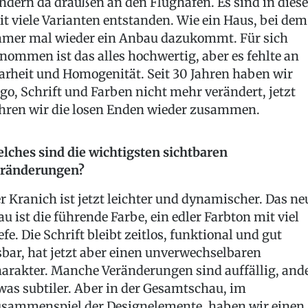
ndern da draußen an den Flughäfen. Es sind in diese
it viele Varianten entstanden. Wie ein Haus, bei dem
mer mal wieder ein Anbau dazukommt. Für sich
nommen ist das alles hochwertig, aber es fehlte an
arheit und Homogenität. Seit 30 Jahren haben wir
go, Schrift und Farben nicht mehr verändert, jetzt
hren wir die losen Enden wieder zusammen.
lches sind die wichtigsten sichtbaren
ränderungen?
r Kranich ist jetzt leichter und dynamischer. Das ne
au ist die führende Farbe, ein edler Farbton mit viel
efe. Die Schrift bleibt zeitlos, funktional und gut
sbar, hat jetzt aber einen unverwechselbaren
arakter. Manche Veränderungen sind auffällig, and
was subtiler. Aber in der Gesamtschau, im
sammenspiel der Designelemente, haben wir einen