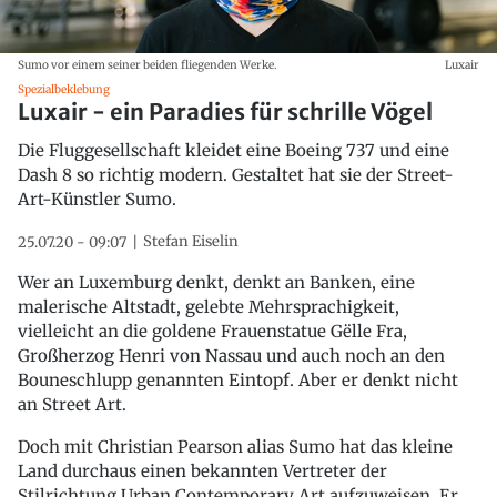
Sumo vor einem seiner beiden fliegenden Werke.
Luxair
Spezialbeklebung
Luxair - ein Paradies für schrille Vögel
Die Fluggesellschaft kleidet eine Boeing 737 und eine
Dash 8 so richtig modern. Gestaltet hat sie der Street-
Art-Künstler Sumo.
Stefan Eiselin
25.07.20 - 09:07
Wer an Luxemburg denkt, denkt an Banken, eine
malerische Altstadt, gelebte Mehrsprachigkeit,
vielleicht an die goldene Frauenstatue Gëlle Fra,
Großherzog Henri von Nassau und auch noch an den
Bouneschlupp genannten Eintopf. Aber er denkt nicht
an Street Art.
Doch mit Christian Pearson alias Sumo hat das kleine
Land durchaus einen bekannten Vertreter der
Stilrichtung Urban Contemporary Art aufzuweisen. Er