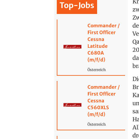
Kn
Top-Jobs
zw
Zw
de
Commander /
First Officer
Ve
Cessna
Qa
Latitude
20
C680A
da
(m/f/d)
br
Österreich
Di
Br
Commander /
First Officer
Ka
Cessna
un
C560XLS
sa
(m/f/d)
Ha
Österreich
Al
dr