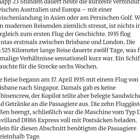
app 23 Stunden dauert heute die kürzeste Verbindu
ischen Australien und Europa – mit einer
ischenlandung in Asien oder am Persischen Golf. 
n modernen Reisenden ziemlich stresst, ist nichts 
rgleich zum ersten Flug der Geschichte. 1935 flog
ntas erstmals zwischen Brisbane und London. Die
.525 Kilometer lange Reise dauerte zwölf Tage, was 
malige Verhältnisse sensationell kurz war. Ein Schif
auchte für die Strecke sechs Wochen.
e Reise begann am 17. April 1935 mit einem Flug von
isbane nach Singapur. Damals gab es keine
binencrew, der Kopilot teilte aber belegte Sandwich
d Getränke an die Passagiere aus. Die zehn Fluggäst
ßen beengt, schließlich war die Maschine vom Typ 
villand DH86 Express voll mit Postsäcken beladen.
lein für diesen Abschnitt benötigten die Passagiere
eieinhalb Tage.