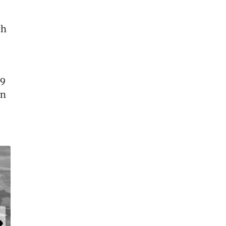
ch
29
en