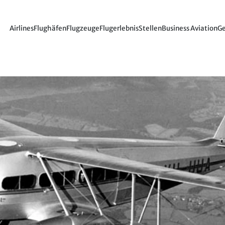
Airlines
Flughäfen
Flugzeuge
Flugerlebnis
Stellen
Business Aviation
Ge