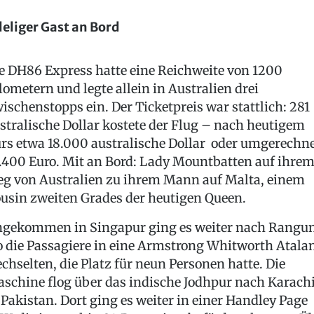
eliger Gast an Bord
e DH86 Express hatte eine Reichweite von 1200
lometern und legte allein in Australien drei
ischenstopps ein. Der Ticketpreis war stattlich: 281
stralische Dollar kostete der Flug – nach heutigem
rs etwa 18.000 australische Dollar oder umgerechn
.400 Euro. Mit an Bord: Lady Mountbatten auf ihre
g von Australien zu ihrem Mann auf Malta, einem
usin zweiten Grades der heutigen Queen.
gekommen in Singapur ging es weiter nach Rangun
 die Passagiere in eine Armstrong Whitworth Atala
chselten, die Platz für neun Personen hatte. Die
schine flog über das indische Jodhpur nach Karach
 Pakistan. Dort ging es weiter in einer Handley Page