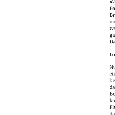
42
Ba
Br
um
we
ga
Da
Lu
Nu
ei
be
da
Be
ko
Fl
da