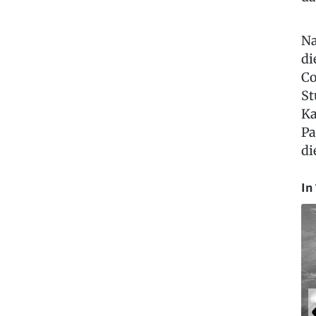
Na
di
Co
St
Ka
Pa
di
In