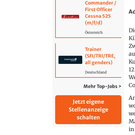
Commander /
First Officer
Ad
Cessna 525
(m/f/d)
Di
Österreich
Ki
Zw
Trainer
au
(SFI/TRI/TRE,
Ku
all genders)
12
Deutschland
We
Co
Mehr Top-Jobs >
An
Jetzt eigene
wo
Stellenanzeige
we
schalten
Ma
in