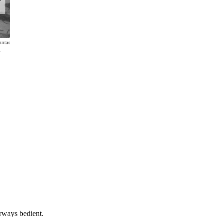
antas
n
Lady Edwina Mountbatten war beim ersten Flug im April 1935 dab
sie beim Ausstieg in Singapur zu sehen.