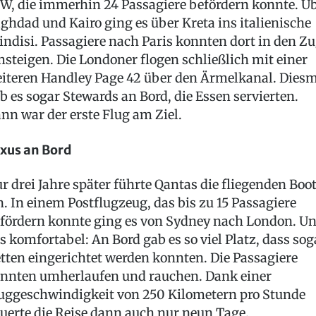
W, die immerhin 24 Passagiere befördern konnte. Ü
ghdad und Kairo ging es über Kreta ins italienische
indisi. Passagiere nach Paris konnten dort in den Z
steigen. Die Londoner flogen schließlich mit einer
iteren Handley Page 42 über den Ärmelkanal. Dies
b es sogar Stewards an Bord, die Essen servierten.
nn war der erste Flug am Ziel.
xus an Bord
r drei Jahre später führte Qantas die fliegenden Boo
n. In einem Postflugzeug, das bis zu 15 Passagiere
fördern konnte ging es von Sydney nach London. U
s komfortabel: An Bord gab es so viel Platz, dass sog
tten eingerichtet werden konnten. Die Passagiere
nnten umherlaufen und rauchen. Dank einer
uggeschwindigkeit von 250 Kilometern pro Stunde
uerte die Reise dann auch nur neun Tage.