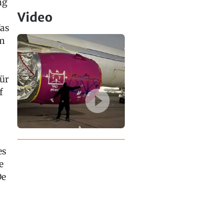
ng
Video
Was
im
für
f
es
e
De