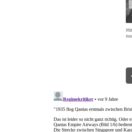
Mit
max