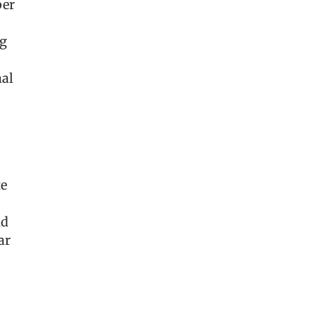
ber
ug
mal
te
nd
ar