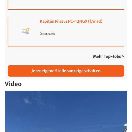
Kapitän Pilatus PC-12NGX (f/m/d)
Österreich
Mehr Top-Jobs >
Jetzt eigene Stellenanzeige schalten
Video