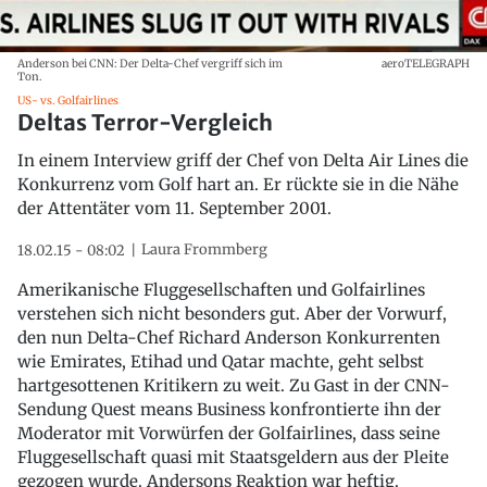
Anderson bei CNN: Der Delta-Chef vergriff sich im
aeroTELEGRAPH
Ton.
US- vs. Golfairlines
Deltas Terror-Vergleich
In einem Interview griff der Chef von Delta Air Lines die
Konkurrenz vom Golf hart an. Er rückte sie in die Nähe
der Attentäter vom 11. September 2001.
Laura Frommberg
18.02.15 - 08:02
Amerikanische Fluggesellschaften und Golfairlines
verstehen sich nicht besonders gut. Aber der Vorwurf,
den nun Delta-Chef Richard Anderson Konkurrenten
wie Emirates, Etihad und Qatar machte, geht selbst
hartgesottenen Kritikern zu weit. Zu Gast in der CNN-
Sendung Quest means Business konfrontierte ihn der
Moderator mit Vorwürfen der Golfairlines, dass seine
Fluggesellschaft quasi mit Staatsgeldern aus der Pleite
gezogen wurde. Andersons Reaktion war heftig.