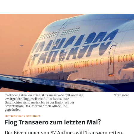
Trotz der aktuellen Krise ist Transaero derzeit noch die
Transaero
zweitgrößte Fluggesellschaft Russlands. Ihre
Geschichte reicht zurück bis zu der Endphase der
Sowjetunion. Das Unternehmen wurde 1990
gegründet.
Betriebslizenz annulliert
Flog Transaero zum letzten Mal?
Der Eigentümer von S7 Airlines will Transaero retten.