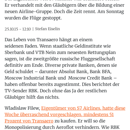
Er verhandelt mit den Gläubigern über die Bildung einer
neuen Airline-Gruppe. Doch die Zeit rennt. Am Sonntag
wurden die Flüge gestoppt.
Stefan Eiselin
25.10.15 - 12:10
Das Leben von Transaero hängt an einem
seidenen Faden. Wenn staatliche Geldinstitute wie
Sberbank und VTB Nein zum neuesten Rettungsplan
sagen, ist die zweitgrößte russische Fluggesellschaft
definitiv am Ende. Diverse private Banken, denen sie
Geld schuldet – darunter Absolut Bank, Bank BFA,
Moscow Industrial Bank und Moscow Credit Bank –
haben offenbar bereits zugestimmt. Dies berichtet der
TV-Sender RBK. Doch ohne das Ja der restlichen
Gläubiger hilft das nichts.
Wladislaw Filew,
Eigentümer von S7 Airlines, hatte diese
Woche überraschend vorgeschlagen, mindestens 51
Prozent von Transaero
zu kaufen. Er will so die
Monopolisierung durch Aeroflot verhindern. Wie RBK