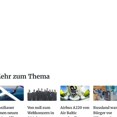
ehr zum Thema
silianer
Von null zum
Airbus A220 von
Russland war
anen neuen
Weltkonzern in
Air Baltic
Bürger vor