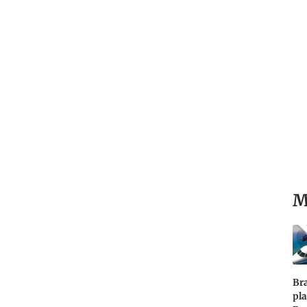
M
Bra
pl