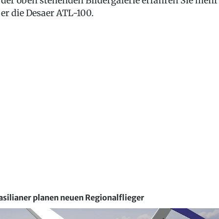
 der oben stehenden Bildergalerie erfahren Sie mehr
er die Desaer ATL-100.
asilianer planen neuen Regionalflieger