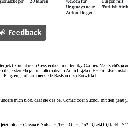
ionalflieger
20 Jahren
werden für
Flügen mit
Uruguays neue
Turkish Airli
Airline fliegen
Feedback