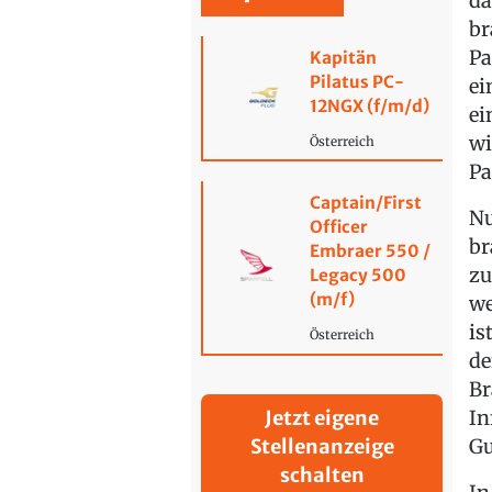
da
br
Pa
Kapitän
Pilatus PC-
ei
12NGX (f/m/d)
ei
wi
Österreich
Pa
Captain/First
Nu
Officer
br
Embraer 550 /
zu
Legacy 500
(m/f)
we
is
Österreich
de
Br
In
Jetzt eigene
Gu
Stellenanzeige
schalten