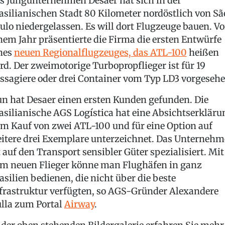
s Jungunternehmen Desaer hat sich in der
asilianischen Stadt 80 Kilometer nordöstlich von Sã
ulo niedergelassen. Es will dort Flugzeuge bauen. Vo
nem Jahr präsentierte die Firma die ersten Entwürfe
nes
neuen Regionalflugzeuges, das ATL-100
heißen
rd. Der zweimotorige Turbopropflieger ist für 19
ssagiere oder drei Container vom Typ LD3 vorgesehe
n hat Desaer einen ersten Kunden gefunden. Die
asilianische AGS Logística hat eine Absichtserkläru
m Kauf von zwei ATL-100 und für eine Option auf
itere drei Exemplare unterzeichnet. Das Unterneh
t auf den Transport sensibler Güter spezialisiert. Mit
m neuen Flieger könne man Flughäfen in ganz
asilien bedienen, die nicht über die beste
frastruktur verfügten, so AGS-Gründer Alexandere
lla zum Portal
Airway
.