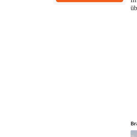
In
üb
Br