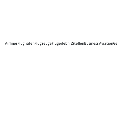
Airlines
Flughäfen
Flugzeuge
Flugerlebnis
Stellen
Business Aviation
Ge