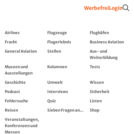
Werbefrei
Login
Airlines
Flugzeuge
Flughäfen
Fracht
Flugerlebnis
Business Aviation
General Aviation
Stellen
Aus- und
Weiterbildung
Museen und
Kolumnen
Tests
Ausstellungen
Geschichte
Umwelt
Wissen
Podcast
Interviews
Sicherheit
Fehlersuche
Quiz
Listen
Reisen
Sieben Fragen an...
Shop
Veranstaltungen,
Konferenzen und
Messen