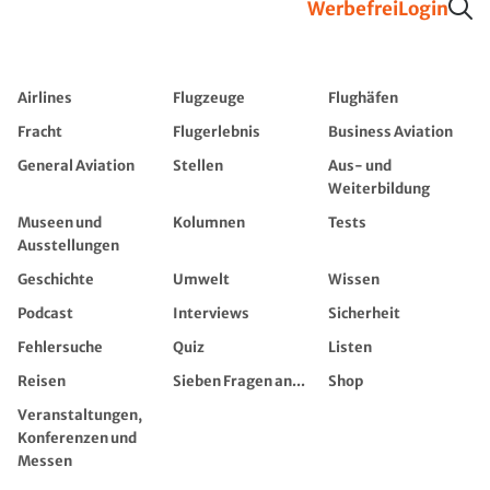
Werbefrei
Login
Airlines
Flugzeuge
Flughäfen
Fracht
Flugerlebnis
Business Aviation
General Aviation
Stellen
Aus- und
Weiterbildung
Museen und
Kolumnen
Tests
Ausstellungen
Geschichte
Umwelt
Wissen
Podcast
Interviews
Sicherheit
Fehlersuche
Quiz
Listen
Reisen
Sieben Fragen an...
Shop
Veranstaltungen,
Konferenzen und
Messen