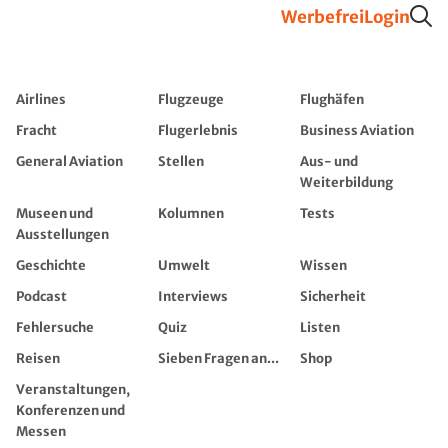
Werbefrei
Login
Airlines
Flugzeuge
Flughäfen
Fracht
Flugerlebnis
Business Aviation
General Aviation
Stellen
Aus- und
Weiterbildung
Museen und
Kolumnen
Tests
Ausstellungen
Geschichte
Umwelt
Wissen
Podcast
Interviews
Sicherheit
Fehlersuche
Quiz
Listen
Reisen
Sieben Fragen an...
Shop
Veranstaltungen,
Konferenzen und
Messen