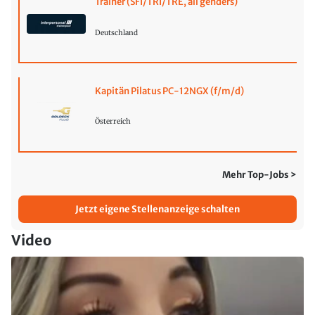
Trainer (SFI/TRI/TRE, all genders)
Deutschland
Kapitän Pilatus PC-12NGX (f/m/d)
Österreich
Mehr Top-Jobs >
Jetzt eigene Stellenanzeige schalten
Video