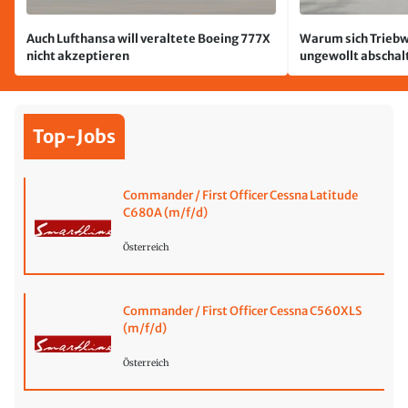
Auch Lufthansa will veraltete Boeing 777X
Warum sich Triebw
nicht akzeptieren
ungewollt abschal
passiert
Top-Jobs
Commander / First Officer Cessna Latitude
C680A (m/f/d)
Österreich
Commander / First Officer Cessna C560XLS
(m/f/d)
Österreich