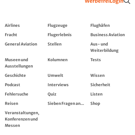
Werbefrei
Login
Airlines
Flugzeuge
Flughäfen
Fracht
Flugerlebnis
Business Aviation
General Aviation
Stellen
Aus- und
Weiterbildung
Museen und
Kolumnen
Tests
Ausstellungen
Geschichte
Umwelt
Wissen
Podcast
Interviews
Sicherheit
Fehlersuche
Quiz
Listen
Reisen
Sieben Fragen an...
Shop
Veranstaltungen,
Konferenzen und
Messen