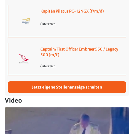
Kapitän Pilatus PC-12NGX (f/m/d)
Österreich
Captain/First Officer Embraer 550 / Legacy
500 (m/f)
Österreich
Jetzt eigene Stellenanzeige schalten
Video