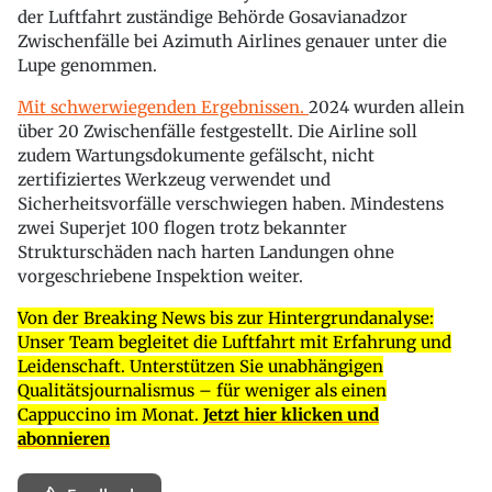
der Luftfahrt zuständige Behörde Gosavianadzor
Zwischenfälle bei Azimuth Airlines genauer unter die
Lupe genommen.
Mit schwerwiegenden Ergebnissen.
2024 wurden allein
über 20 Zwischenfälle festgestellt. Die Airline soll
zudem Wartungsdokumente gefälscht, nicht
zertifiziertes Werkzeug verwendet und
Sicherheitsvorfälle verschwiegen haben. Mindestens
zwei Superjet 100 flogen trotz bekannter
Strukturschäden nach harten Landungen ohne
vorgeschriebene Inspektion weiter.
Von der Breaking News bis zur Hintergrundanalyse:
Unser Team begleitet die Luftfahrt mit Erfahrung und
Leidenschaft. Unterstützen Sie unabhängigen
Qualitätsjournalismus – für weniger als einen
Cappuccino im Monat.
Jetzt hier klicken und
abonnieren