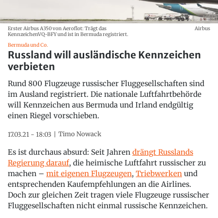
Erster Airbus A350 von Aeroflot: Trägt das
Airbus
KennzeichenVQ-BFY und ist in Bermuda registriert.
Bermuda und Co.
Russland will ausländische Kennzeichen
verbieten
Rund 800 Flugzeuge russischer Fluggesellschaften sind
im Ausland registriert. Die nationale Luftfahrtbehörde
will Kennzeichen aus Bermuda und Irland endgültig
einen Riegel vorschieben.
Timo Nowack
17.03.21 - 18:03
Es ist durchaus absurd: Seit Jahren
drängt Russlands
Regierung darauf
, die heimische Luftfahrt russischer zu
machen –
mit eigenen Flugzeugen
,
Triebwerken
und
entsprechenden Kaufempfehlungen an die Airlines.
Doch zur gleichen Zeit tragen viele Flugzeuge russischer
Fluggesellschaften nicht einmal russische Kennzeichen.