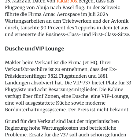
25. März ab. Daten von
Radarbox
zeigen, dass das
Flugzeug von Abuja nach Basel flog. In der Schweiz
führte die Firma Amac Aerospace im Juli 2024
Wartungsarbeiten an den Triebwerken und der Avionik
durch, tauschte 90 Prozent des Teppichs in dem Jet aus
und erneuerte die Business-Class- und First-Class-Sitze.
Dusche und VIP Lounge
Makler beim Verkauf ist die Firma Jet HQ. Ihrer
Verkaufsbroschüre ist zu entnehmen, dass der Ex-
Präsidentenflieger 3821 Flugstunden und 1881
Landungen absolviert hat. Die VIP-737 bietet Platz für 33
Fluggäste und acht Besatzungsmitglieder. Die Kabine
verfügt über fünf Zonen, eine Dusche, eine VIP-Lounge,
eine voll ausgestattete Küche sowie moderne
Bordunterhaltungssysteme. Der Preis ist nicht bekannt.
Grund für den Verkauf sind laut der nigerianischen
Regierung hohe Wartungskosten und betriebliche
Probleme. Ersatz für die 737 soll auch schon gefunden