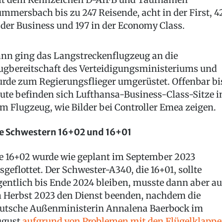
mmersbach bis zu 247 Reisende, acht in der First, 4
 der Business und 197 in der Economy Class.
nn ging das Langstreckenflugzeug an die
ugbereitschaft des Verteidigungsministeriums und
rde zum Regierungsflieger umgerüstet. Offenbar bi
ute befinden sich Lufthansa-Business-Class-Sitze i
m Flugzeug, wie Bilder bei Controller Emea zeigen.
e Schwestern 16+02 und 16+01
e 16+02 wurde wie geplant im September 2023
sgeflottet. Der Schwester-A340, die 16+01, sollte
gentlich bis Ende 2024 bleiben, musste dann aber a
 Herbst 2023 den Dienst beenden, nachdem die
utsche Außenministerin Annalena Baerbock im
ugust
aufgrund von Problemen mit den Flügelklapp