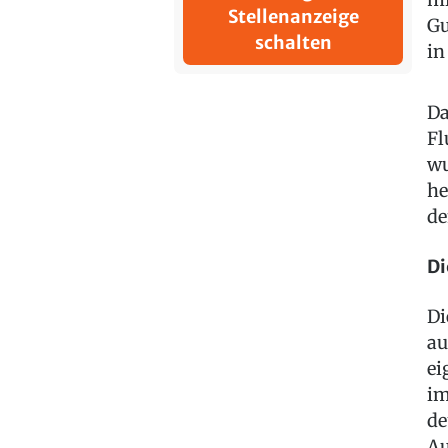
Stellenanzeige
Gu
schalten
in
Da
Fl
wu
he
de
Di
Di
au
ei
im
de
A