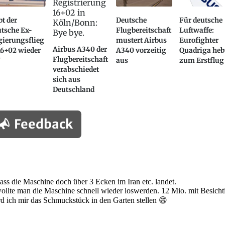
t der
Deutsche
Für deutsche
tsche Ex-
Flugbereitschaft
Luftwaffe:
gierungsflieg
mustert Airbus
Eurofighter
Airbus A340 der
16+02 wieder
A340 vorzeitig
Quadriga heb
Flugbereitschaft
?
aus
zum Erstflug
verabschiedet
sich aus
Deutschland
Feedback