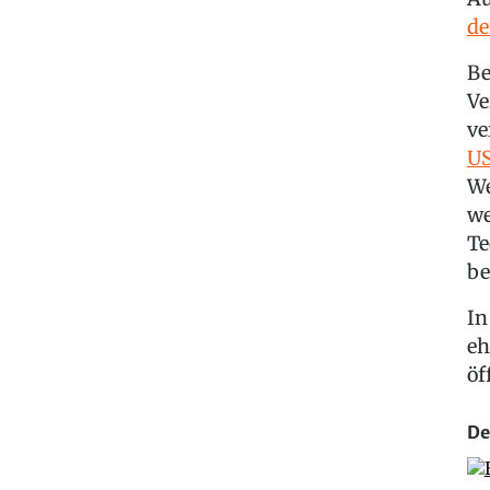
de
Be
Ve
ve
U
We
we
Te
be
In
eh
öf
De