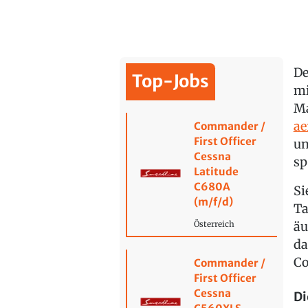
De
Top-Jobs
mi
Ma
ae
Commander /
First Officer
un
Cessna
sp
Latitude
C680A
Si
(m/f/d)
Ta
äu
Österreich
da
Co
Commander /
First Officer
Cessna
Di