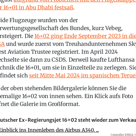
r 16+01 in Abu Dhabi festsaß
.
ide Flugzeuge wurden von der
rwertungsgesellschaft des Bundes, kurz Vebeg,
rsteigert. Die
16+02 ging Ende September 2023 in di
SA
und wurde zuerst vom Treuhandunternehmen Sk
st Aviation Trustee registriert. Im April 2024
chselte sie dann zu CSDS. Derweil kaufte Lufthansa
chnik die 16+01, um sie in Einzelteile zu zerlegen. Si
findet sich
seit Mitte Mai 2024 im spanischen Terue
 der oben stehenden Bildergalerie können Sie die
emalige 16+02 von innen sehen. Ein Klick aufs Foto
fnet die Galerie im Großformat.
utscher Ex-Regierungsjet 16+02 steht wieder zum Verkau
Controller EMEA /