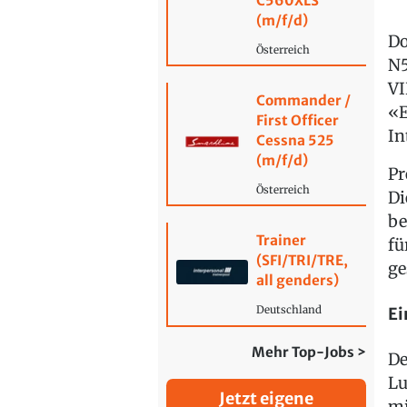
C560XLS
(m/f/d)
Do
Österreich
N5
VI
Commander /
«E
First Officer
In
Cessna 525
(m/f/d)
Pr
Österreich
D
be
Trainer
fü
(SFI/TRI/TRE,
ge
all genders)
Ei
Deutschland
Mehr Top-Jobs >
De
Lu
Jetzt eigene
mi