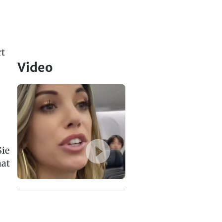
rt
Video
Sie
hat