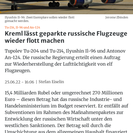
Ilyushin Il-96: Zwei Exemplare sollen wieder flott
Jerome Zbinden
gemacht werden.
Tu-214, Il-96 und An-124
Kreml lässt geparkte russische Flugzeuge
wieder flott machen
Tupolev Tu-204 und Tu-214, Ilyushin Il-96 und Antonov
An-124. Die russische Regierung erteilt einen Auftrag
zur Wiederherstellung der Lufttüchtigkeit von elf
Flugzeugen.
Stefan Eiselin
25.06.22 - 16:06
15,4 Milliarden Rubel oder umgerechnet 270 Millionen
Euro – diesen Betrag hat das russische Industrie- und
Handelsministerium im Budget reserviert. Er entfällt auf
Subventionen im Rahmen des Maßnahmenpaketes zur
Entwicklung der russischen Wirtschaft unter den
westlichen Sanktionen. Der Betrag soll durch die
Umschichtung aus dem allgemeinen Haushalt finanziert