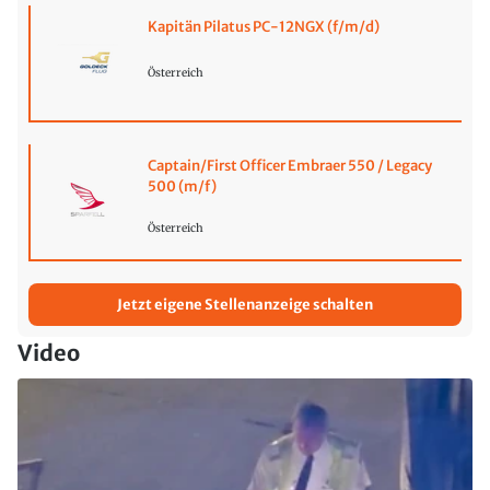
Kapitän Pilatus PC-12NGX (f/m/d)
Österreich
Captain/First Officer Embraer 550 / Legacy
500 (m/f)
Österreich
Jetzt eigene Stellenanzeige schalten
Video