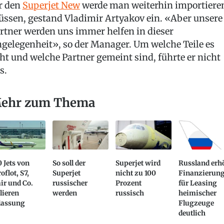
r den
Superjet New
werde man weiterhin importiere
ssen, gestand Vladimir Artyakov ein. «Aber unsere
rtner werden uns immer helfen in dieser
gelegenheit», so der Manager. Um welche Teile es
ht und welche Partner gemeint sind, führte er nicht
s.
ehr zum Thema
 Jets von
So soll der
Superjet wird
Russland erh
oflot, S7,
Superjet
nicht zu 100
Finanzierun
ir und Co.
russischer
Prozent
für Leasing
lieren
werden
russisch
heimischer
lassung
Flugzeuge
deutlich