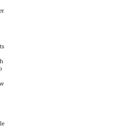
er
ts
ch
o
ew
le