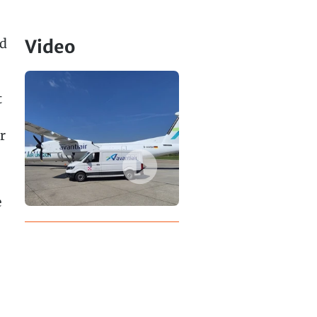
nd
Video
t
r
e