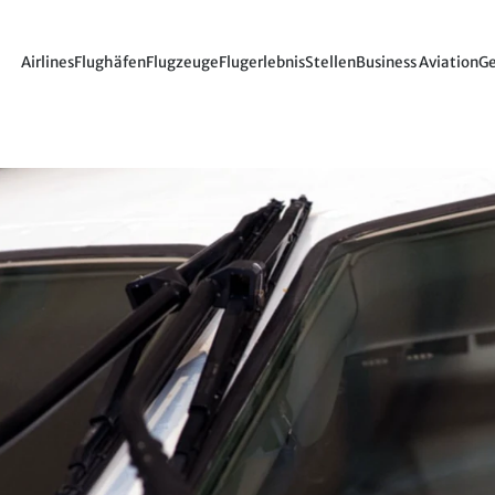
Airlines
Flughäfen
Flugzeuge
Flugerlebnis
Stellen
Business Aviation
Ge