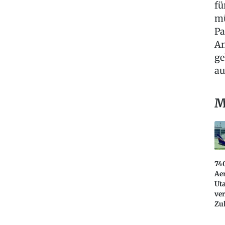
fü
mü
Pa
An
ge
au
M
740
Aer
Uta
ver
Zu