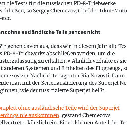
n die Tests für die russischen PD-8-Triebwerke
schließen, so Sergey Chemezov, Chef der Irkut-Mutt
stec.
nz ohne ausländische Teile geht es nicht
ir gehen davon aus, dass wir in diesem Jahr alle Tes
s PD-8-Triebwerks abschließen werden, um die
sterzulassung zu erhalten.» Ähnlich verhalte es si
t anderen Systemen und Einheiten des Flugzeugs, s
emezov zur Nachrichtenagentur Ria Novosti. Dann
rde man mit der Serienauslieferung des Superjet N
ginnen, wie der russifizierte Superjet heißt.
mplett ohne ausländische Teile wird der Superjet
lerdings nie auskommen
, gestand Chemezovs
ellvertreter kürzlich ein. Einen kleinen Anteil der Tei