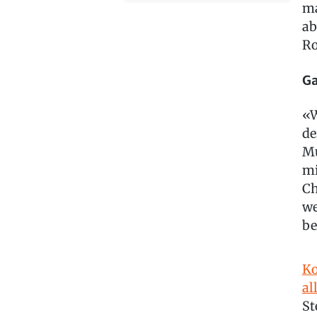
ma
ab
Ro
Ga
«W
de
Mu
mi
Ch
we
be
Ko
al
St