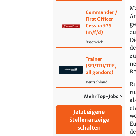
Ma
Commander /
Än
First Officer
ge
Cessna 525
zu
(m/f/d)
Di
Österreich
de
zu
Trainer
ne
(SFI/TRI/TRE,
Re
all genders)
Deutschland
Ru
ru
Mehr Top-Jobs >
al
et
Jetzt eigene
we
Stellenanzeige
Eu
schalten
de