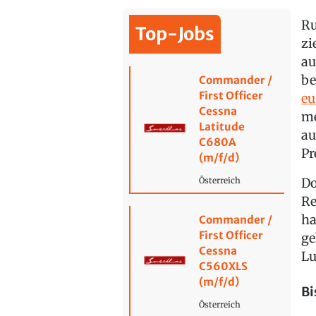
Ru
Top-Jobs
zi
au
be
Commander /
First Officer
eu
Cessna
me
Latitude
au
C680A
Pr
(m/f/d)
Do
Österreich
Re
ha
Commander /
First Officer
ge
Cessna
Lu
C560XLS
(m/f/d)
Bi
Österreich