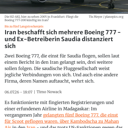
Die HZ-AKJ, hier zu sehen 2005 in Frankfurt: Fliegt die
Tis Meyer / planepics.org
Boeing 777-200 künftig im Iran?
Bis zu fünf Langstreckenjets
Iran beschafft sich mehrere Boeing 777 -
und Ex-Betreiberin Saudia distanziert
sich
Zwei Boeing 777, die einst für Saudia flogen, sollen laut
einem Bericht in den Iran gelangt sein, drei weitere
sollen folgen. Die saudische Fluggesellschaft weist
jegliche Verbindungen von sich. Und auch eine andere
Firma, deren Namen auftaucht, wehrt sich.
Timo Nowack
06.07.26 - 18:07
Es funktionierte mit fingierten Registrierungen und
einer erfundenen Airline in Madagaskar: Im
vergangenen Jahr
gelangten fünf Boeing 777, die einst
für Scoot geflogen waren, über Kambodscha zu Mahan
Air
in den
Iran
- und das trotz US-Sanktionen gegen das