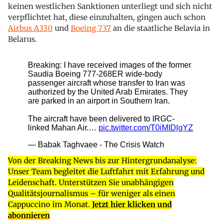
keinen westlichen Sanktionen unterliegt und sich nicht
verpflichtet hat, diese einzuhalten, gingen auch schon
Airbus A330
und
Boeing 737
an die staatliche Belavia in
Belarus.
Von der Breaking News bis zur Hintergrundanalyse:
Unser Team begleitet die Luftfahrt mit Erfahrung und
Leidenschaft. Unterstützen Sie unabhängigen
Qualitätsjournalismus – für weniger als einen
Cappuccino im Monat.
Jetzt hier klicken und
abonnieren