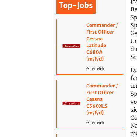
Jo
Top-Jobs
Be
Sp
Sp
Commander /
First Officer
Ge
Cessna
Un
Latitude
di
C680A
St
(m/f/d)
Do
Österreich
fa
un
Commander /
First Officer
Sp
Cessna
vo
C560XLS
si
(m/f/d)
Co
Österreich
Na
di