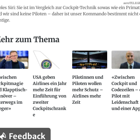
aeroTELEG
les Siri: Sie ist im Vergleich zur Cockpit-Technik sowas wie ein Primat
 wir sind keine Piloten – daher ist unser Kommando bestimmt nicht 
htige.
ehr zum Thema
wischen
USA geben
Pilotinnen und
«Zwischen
ckpitmagie
Airlines ein Jahr
Piloten wollen
Cockpit und
d Klapptisch-
mehr Zeit für
mehr Schutz –
Codezeilen – 
növer –
Einführung von
Airlines mehr
Pilot mit
terwegs im
zweiter
Zeit
Leidenschaft
eger»
Cockpitschrank
und einer Ap
e
Feedback