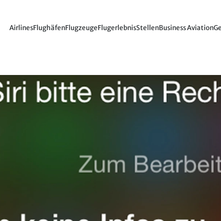
Airlines
Flughäfen
Flugzeuge
Flugerlebnis
Stellen
Business Aviation
Ge