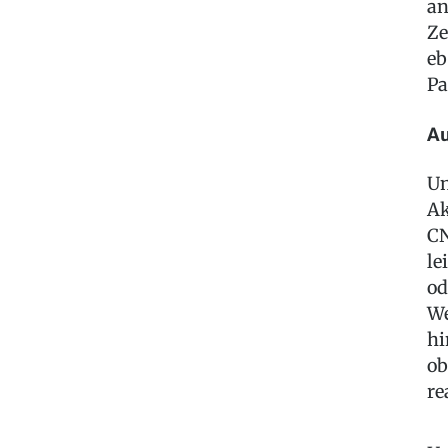
an
Ze
eb
Pa
Au
Un
Ak
CN
le
od
We
hi
ob
re