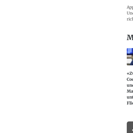
App
Und
ric
M
«Z
Co
un
Ma
un
Fli