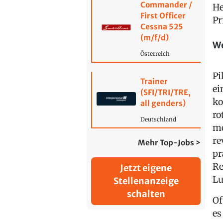
Commander /
He
First Officer
Pr
Cessna 525
(m/f/d)
We
Österreich
Pi
Trainer
ei
(SFI/TRI/TRE,
ko
all genders)
ro
Deutschland
me
re
Mehr Top-Jobs >
pr
Re
Jetzt eigene
Lu
Stellenanzeige
schalten
Of
es