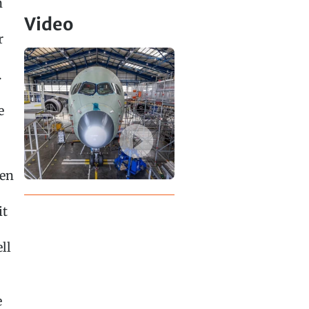
n
Video
r
.
e
hen
it
ll
e