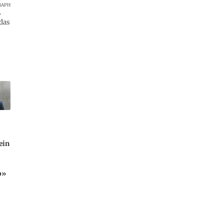
RAPH
.
das
ein
p»