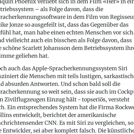
aquin Phoenix verliebt sich in dem Film «Her» in ei
triebssystem – als Folge davon, dass die
racherkennungssoftware in dem Film von Regisseu
ike Jonze so ausgefeilt ist, dass das Gegenüber das
fühl hat, man habe einen echten Menschen vor sich
d vielleicht auch ein bisschen als Folge davon, dass
e schöne Scarlett Johansson dem Betriebssystem ihr
imme geliehen hat.
ch auch das Apple-Spracherkennungssystem Siri
sziniert die Menschen mit teils lustigen, sarkastisc
d absurden Antworten. Und schon bald soll die
racherkennung so weit sein, dass sie auch im Cockp
n Zivilflugzeugen Einzug hält - topseriös, versteht
ch. Ein entsprechendes System hat die Firma Rockwe
llins entwickelt, berichtet der amerikanische
chrichtensender CNN. Es mit Siri zu vergleichen, so
e Entwickler, sei aber komplett falsch. Die künstlich