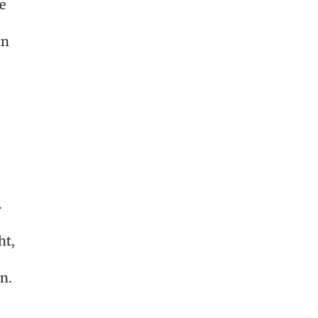
e
in
.
ht,
n.