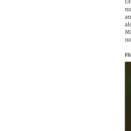
Un
no
an
al
Mi
no
Fl