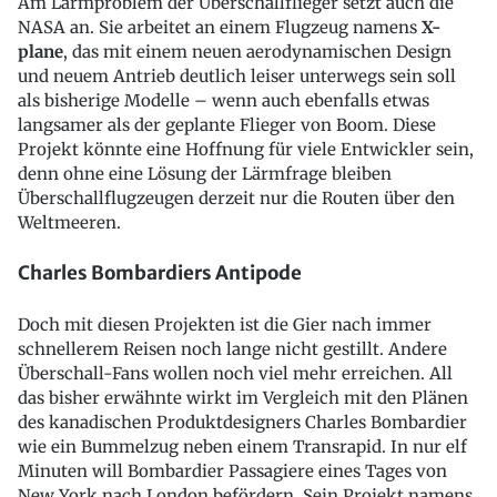
Am Lärmproblem der Überschallflieger setzt auch die
NASA an. Sie arbeitet an einem Flugzeug namens
X-
plane
, das mit einem neuen aerodynamischen Design
und neuem Antrieb deutlich leiser unterwegs sein soll
als bisherige Modelle – wenn auch ebenfalls etwas
langsamer als der geplante Flieger von Boom. Diese
Projekt könnte eine Hoffnung für viele Entwickler sein,
denn ohne eine Lösung der Lärmfrage bleiben
Überschallflugzeugen derzeit nur die Routen über den
Weltmeeren.
Charles Bombardiers Antipode
Doch mit diesen Projekten ist die Gier nach immer
schnellerem Reisen noch lange nicht gestillt. Andere
Überschall-Fans wollen noch viel mehr erreichen. All
das bisher erwähnte wirkt im Vergleich mit den Plänen
des kanadischen Produktdesigners Charles Bombardier
wie ein Bummelzug neben einem Transrapid. In nur elf
Minuten will Bombardier Passagiere eines Tages von
New York nach London befördern. Sein Projekt namens