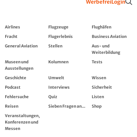
Werbefrei
Login
Airlines
Flugzeuge
Flughäfen
Fracht
Flugerlebnis
Business Aviation
General Aviation
Stellen
Aus- und
Weiterbildung
Museen und
Kolumnen
Tests
Ausstellungen
Geschichte
Umwelt
Wissen
Podcast
Interviews
Sicherheit
Fehlersuche
Quiz
Listen
Reisen
Sieben Fragen an...
Shop
Veranstaltungen,
Konferenzen und
Messen