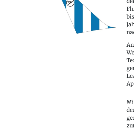
de
Fl
bi
Ja
na
Am
We
Te
ge
Le
Apr
Mi
de
ge
zu