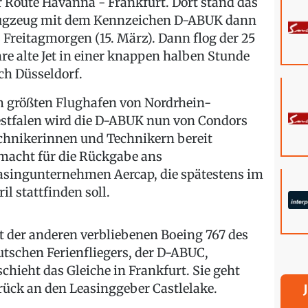
r Route Havanna - Frankfurt. Dort stand das
ugzeug mit dem Kennzeichen D-ABUK dann
s Freitagmorgen (15. März). Dann flog der 25
hre alte Jet in einer knappen halben Stunde
ch Düsseldorf.
 größten Flughafen von Nordrhein-
stfalen wird die D-ABUK nun von Condors
chnikerinnen und Technikern bereit
macht für die Rückgabe ans
asingunternehmen Aercap, die spätestens im
il stattfinden soll.
t der anderen verbliebenen Boeing 767 des
utschen Ferienfliegers, der D-ABUC,
schieht das Gleiche in Frankfurt. Sie geht
rück an den Leasinggeber Castlelake.