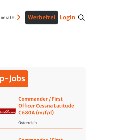
Werbefrei
Login
neral Aviation
Verteidigung
Interviews
Fracht
Geschichte
Sicherheit
Ko
p-Jobs
Commander / First
Officer Cessna Latitude
C680A (m/f/d)
Österreich