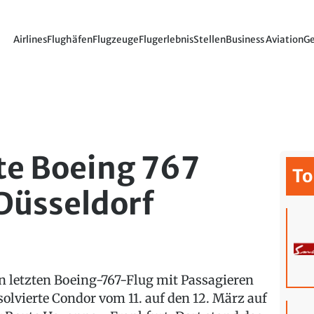
Airlines
Flughäfen
Flugzeuge
Flugerlebnis
Stellen
Business Aviation
Ge
te Boeing 767
To
 Düsseldorf
n letzten Boeing-767-Flug mit Passagieren
solvierte Condor vom 11. auf den 12. März auf