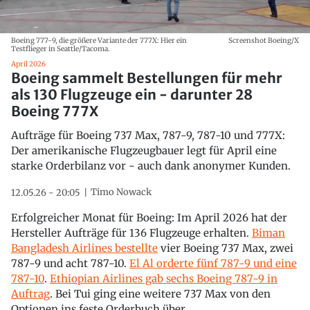
Boeing 777-9, die größere Variante der 777X: Hier ein
Screenshot Boeing/X
Testflieger in Seattle/Tacoma.
April 2026
Boeing sammelt Bestellungen für mehr
als 130 Flugzeuge ein - darunter 28
Boeing 777X
Aufträge für Boeing 737 Max, 787-9, 787-10 und 777X:
Der amerikanische Flugzeugbauer legt für April eine
starke Orderbilanz vor - auch dank anonymer Kunden.
Timo Nowack
12.05.26 - 20:05
Erfolgreicher Monat für Boeing: Im April 2026 hat der
Hersteller Aufträge für 136 Flugzeuge erhalten.
Biman
Bangladesh Airlines bestellte
vier Boeing 737 Max, zwei
787-9 und acht 787-10.
El Al orderte fünf 787-9 und eine
787-10
.
Ethiopian Airlines gab sechs Boeing 787-9 in
Auftrag
. Bei Tui ging eine weitere 737 Max von den
Optionen ins feste Orderbuch über.