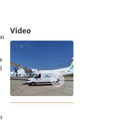
Video
un
e
g
r