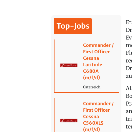
Er
Top-Jobs
Dr
Ev
mo
Commander /
First Officer
Fl
Cessna
re
Latitude
Dr
C680A
zu
(m/f/d)
Al
Österreich
Bo
Pr
Commander /
First Officer
an
Cessna
tr
C560XLS
te
(m/f/d)