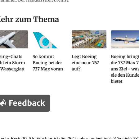
amliner: Der Handelsstreit bremst.
ehr zum Thema
eing-Chats
So kommt
Legt Boeing
Boeing bring
hl ein Sturm
Boeing bei der
eine neue 767
die 737 Max 7
 Wasserglas
737 Max voran
auf?
ans Ziel - wa
sie den Kund
bietet
Feedback