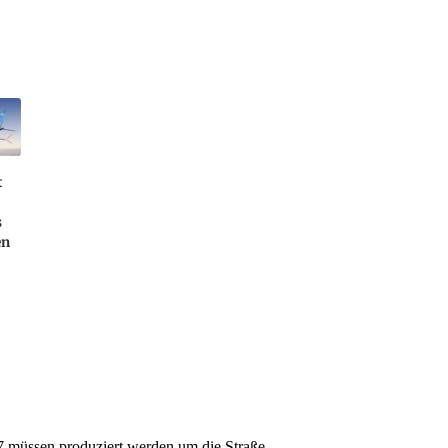
t
s
en