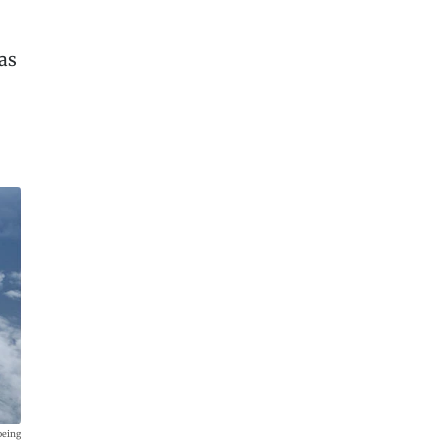
as
oeing