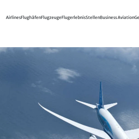
Airlines
Flughäfen
Flugzeuge
Flugerlebnis
Stellen
Business Aviation
Ge