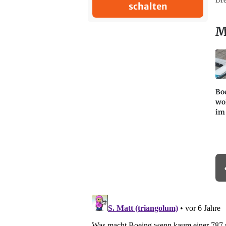
Dre
schalten
M
Bo
wo
im