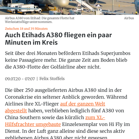
Airbus A380 von Etihad: Die gesamte Flotte hat
Airbus
Werkstattsflüge unternommen.
Zwischen 18 und 39 Minuten
Auch Etihads A380 fliegen ein paar
Minuten im Kreis
Seit über drei Monaten befördern Etihads Superjumbos
keine Passagiere mehr. Die ganze Zeit am Boden blieb
die A380-Flotte der Golfairline aber nicht.
Felix Stoffels
09.07.20 - 07:07
Die über 250 ausgelieferten Airbus A380 sind in der
Coronakrise ein seltener Anblick geworden. Während
Airlines ihre XL-Flieger
auf der ganzen Welt
abgestellt
haben, verblieben lediglich fünf A380 von
China Southern sowie das kürzlich
zum XL-
Hilfsfrachter umgebaute
Einzelexemplar von Hi Fly im
Dienst. In der Luft ganz alleine sind diese sechs aktiv
gebliebenen Airbus A380 aber nicht gewesen.