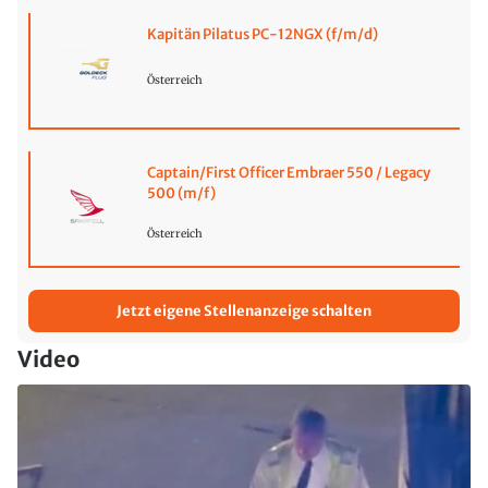
Kapitän Pilatus PC-12NGX (f/m/d)
Österreich
Captain/First Officer Embraer 550 / Legacy
500 (m/f)
Österreich
Jetzt eigene Stellenanzeige schalten
Video