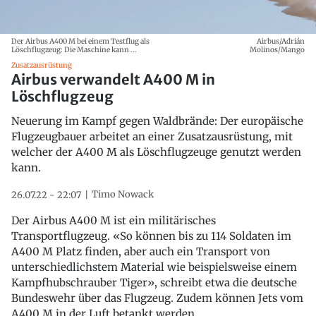
Der Airbus A400 M bei einem Testflug als
Airbus/Adrián
Löschflugzeug: Die Maschine kann ...
Molinos/Mango
Zusatzausrüstung
Airbus verwandelt A400 M in
Löschflugzeug
Neuerung im Kampf gegen Waldbrände: Der europäische
Flugzeugbauer arbeitet an einer Zusatzausrüstung, mit
welcher der A400 M als Löschflugzeuge genutzt werden
kann.
Timo Nowack
26.07.22 - 22:07
Der Airbus A400 M ist ein militärisches
Transportflugzeug. «So können bis zu 114 Soldaten im
A400 M Platz finden, aber auch ein Transport von
unterschiedlichstem Material wie beispielsweise einem
Kampfhubschrauber Tiger», schreibt etwa die deutsche
Bundeswehr über das Flugzeug. Zudem können Jets vom
A400 M in der Luft betankt werden.