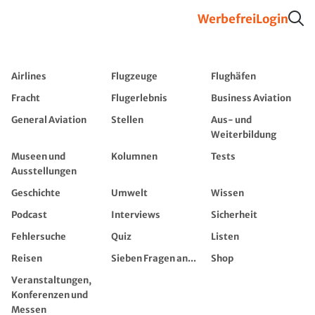
Werbefrei
Login
Airlines
Flugzeuge
Flughäfen
Fracht
Flugerlebnis
Business Aviation
General Aviation
Stellen
Aus- und
Weiterbildung
Museen und
Kolumnen
Tests
Ausstellungen
Geschichte
Umwelt
Wissen
Podcast
Interviews
Sicherheit
Fehlersuche
Quiz
Listen
Reisen
Sieben Fragen an...
Shop
Veranstaltungen,
Konferenzen und
Messen