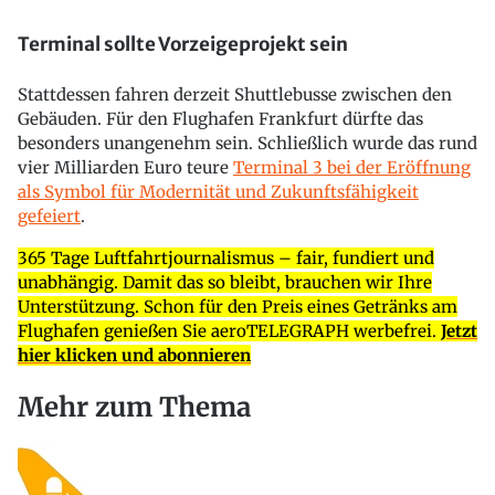
Terminal sollte Vorzeigeprojekt sein
Stattdessen fahren derzeit Shuttlebusse zwischen den
Gebäuden. Für den Flughafen Frankfurt dürfte das
besonders unangenehm sein. Schließlich wurde das rund
vier Milliarden Euro teure
Terminal 3 bei der Eröffnung
als Symbol für Modernität und Zukunftsfähigkeit
gefeiert
.
365 Tage Luftfahrtjournalismus – fair, fundiert und
unabhängig. Damit das so bleibt, brauchen wir Ihre
Unterstützung. Schon für den Preis eines Getränks am
Flughafen genießen Sie aeroTELEGRAPH werbefrei.
Jetzt
hier klicken und abonnieren
Mehr zum Thema