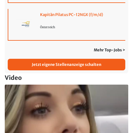
Kapitän Pilatus PC-12NGX (f/m/d)
Österreich
Mehr Top-Jobs >
Jetzt eigene Stellenanzeige schalten
Video