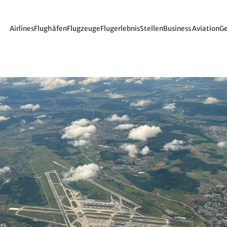
Airlines
Flughäfen
Flugzeuge
Flugerlebnis
Stellen
Business Aviation
Ge