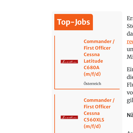
Er
Top-Jobs
St
da
re
Commander /
First Officer
un
Cessna
Mi
Latitude
C680A
Ei
(m/f/d)
di
Fl
Österreich
vo
gi
Commander /
First Officer
Cessna
Nä
C560XLS
(m/f/d)