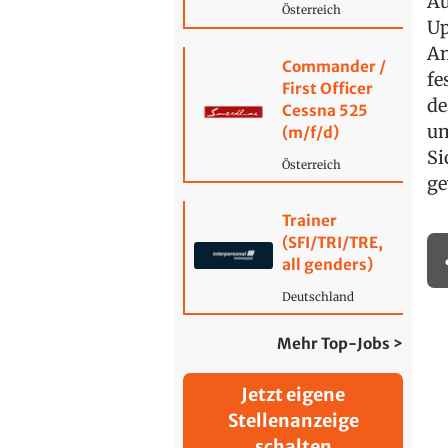
Au
Österreich
Up
Am
Commander /
fe
First Officer
de
Cessna 525
um
(m/f/d)
Si
Österreich
ge
Trainer
(SFI/TRI/TRE,
all genders)
Deutschland
Mehr Top-Jobs >
Jetzt eigene
Stellenanzeige
schalten