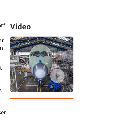
rf
Video
ar
am
t
s
ser