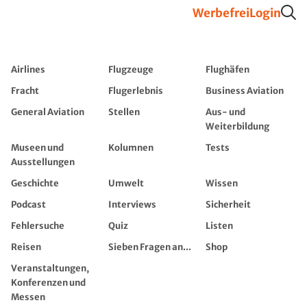
Werbefrei
Login
Airlines
Flugzeuge
Flughäfen
Fracht
Flugerlebnis
Business Aviation
General Aviation
Stellen
Aus- und
Weiterbildung
Museen und
Kolumnen
Tests
Ausstellungen
Geschichte
Umwelt
Wissen
Podcast
Interviews
Sicherheit
Fehlersuche
Quiz
Listen
Reisen
Sieben Fragen an...
Shop
Veranstaltungen,
Konferenzen und
Messen