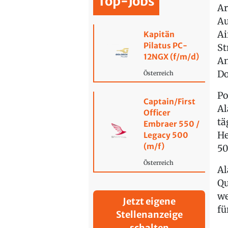
Top-Jobs
Ar
Au
Ai
Kapitän
Pilatus PC-
St
12NGX (f/m/d)
An
Do
Österreich
Po
Captain/First
Al
Officer
tä
Embraer 550 /
He
Legacy 500
(m/f)
50
Österreich
Al
Qu
we
Jetzt eigene
fü
Stellenanzeige
schalten