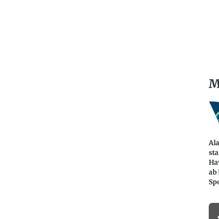
M
Ala
sta
Ha
ab 
Sp