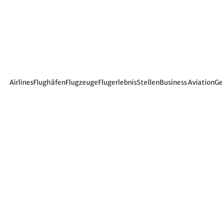
Airlines
Flughäfen
Flugzeuge
Flugerlebnis
Stellen
Business Aviation
Ge