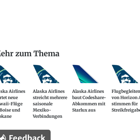
ehr zum Thema
ska Airlines
Alaska Airlines
Alaska Airlines
Flugbegleite
rtet neue
streicht mehrere
baut Codeshare-
von Horizon 
waii-Flüge
saisonale
Abkommen mit
stimmen für
Boise und
Mexiko-
Starlux aus
Streikfreigab
okane
Verbindungen
Feedback