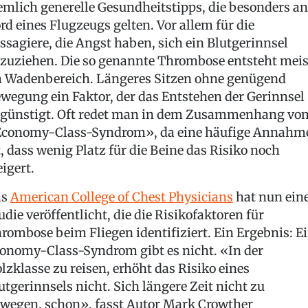
emlich generelle Gesundheitstipps, die besonders an
rd eines Flugzeugs gelten. Vor allem für die
ssagiere, die Angst haben, sich ein Blutgerinnsel
zuziehen. Die so genannte Thrombose entsteht meis
 Wadenbereich. Längeres Sitzen ohne genügend
wegung ein Faktor, der das Entstehen der Gerinnsel
günstigt. Oft redet man in dem Zusammenhang vo
conomy-Class-Syndrom», da eine häufige Annahm
t, dass wenig Platz für die Beine das Risiko noch
eigert.
as
American College of Chest Physicians
hat nun ein
udie veröffentlicht, die die Risikofaktoren für
rombose beim Fliegen identifiziert. Ein Ergebnis: E
onomy-Class-Syndrom gibt es nicht. «In der
lzklasse zu reisen, erhöht das Risiko eines
utgerinnsels nicht. Sich längere Zeit nicht zu
wegen, schon», fasst Autor Mark Crowther