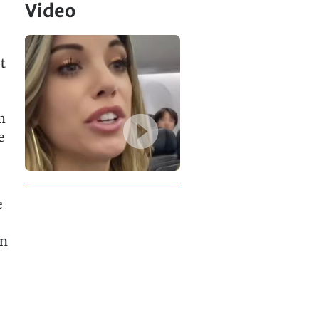
Video
t
m
e
e
in