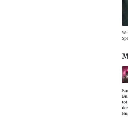
Wer
Spa
M
Eu
Bus
tot
der
Bus