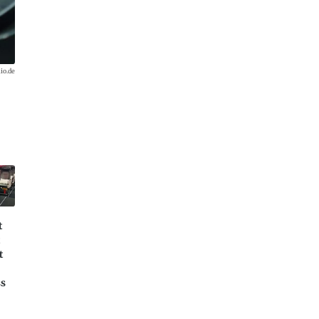
io.de
t
t
t
ss