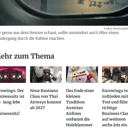
Lothar Henke/pixel
 gerne aus dem Fenster schaut, sollte zumindest auch öfter einen
ziergang durch die Kabine machen.
ehr zum Thema
rowings: Der
Neue Business
Das Ende einer
Eurowings is
inesssitz ist
Class von Thai
kleinen
zufrieden mi
 - lang lebe
Airways kommt
Tradition:
Test und führ
ab 2027
Austrian
richtige
inesssitz!
Airlines
Business Cla
verbannt die
auf weiteren
Holzklammer
sechs Jets ein