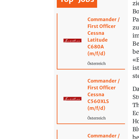
zi
Bo
Pa
Commander /
First Officer
zu
Cessna
im
Latitude
Be
C680A
be
(m/f/d)
«E
Österreich
is
st
Commander /
First Officer
D
Cessna
St
C560XLS
Th
(m/f/d)
Ec
Österreich
Ho
Bl
Commander /
be