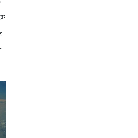
n
CP
s
r