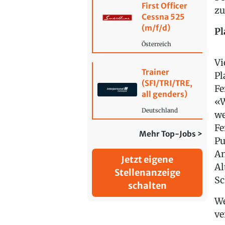
First Officer
z
Cessna 525
(m/f/d)
Pl
Österreich
Vi
Trainer
Pl
(SFI/TRI/TRE,
Fe
all genders)
«W
Deutschland
we
Fe
Mehr Top-Jobs >
Pu
An
Jetzt eigene
Al
Stellenanzeige
Sc
schalten
We
ve