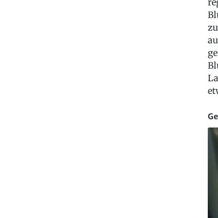
re
Bl
zu
au
ge
Bl
La
et
Ge