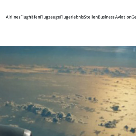
Airlines
Flughäfen
Flugzeuge
Flugerlebnis
Stellen
Business Aviation
Ge