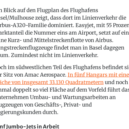
n Blick auf den Flugplan des Flughafens
sel/Mulhouse zeigt, dass dort im Linienverkehr die
rbus-A320-Familie dominiert. Easyjet, mit 55 Proze
rktanteil die Nummer eins am Airport, setzt auf ein
ine Kurz- und Mittelstreckenflotte von Airbus.
ngstreckenflugzeuge findet man in Basel dagegen
um. Zumindest nicht im Linienverkehr.
ch im südwestlichen Teil des Flughafens befindet s
r Sitz von Amac Aerospace.
In fünf Hangars mit eine
äche von insgesamt 33.130 Quadratmetern
und noch
nmal doppelt so viel Fläche auf dem Vorfeld führt da
ternehmen Umbau- und Wartungsarbeiten an
ugzeugen von Geschäfts-, Privat- und
gierungskunden durch.
nf Jumbo-Jets in Arbeit