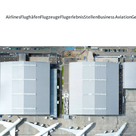
Airlines
Flughäfen
Flugzeuge
Flugerlebnis
Stellen
Business Aviation
Ge