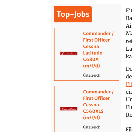
Ei
Top-Jobs
Ba
Ai
Ma
Commander /
First Officer
re
Cessna
La
Latitude
ka
C680A
(m/f/d)
Do
de
Österreich
Fl
ei
Commander /
First Officer
Un
Cessna
Fl
C560XLS
Re
(m/f/d)
Österreich
Fü