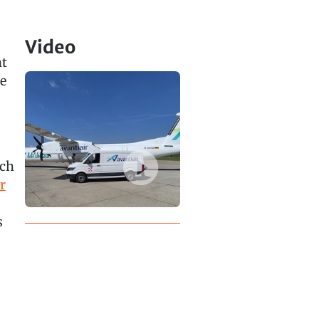
Video
nt
e
ich
r
s