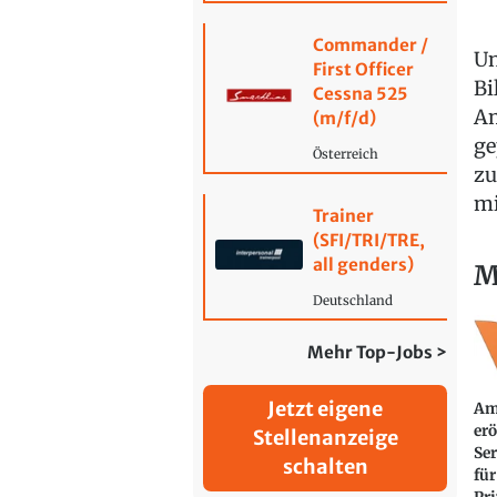
Commander /
Un
First Officer
Bi
Cessna 525
Am
(m/f/d)
ge
Österreich
zu
mi
Trainer
(SFI/TRI/TRE,
all genders)
M
Deutschland
Mehr Top-Jobs >
Jetzt eigene
Am
erö
Stellenanzeige
Se
schalten
für