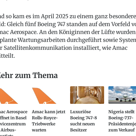
d so kam es im April 2025 zu einem ganz besonder
ld: Gleich fünf Boeing 747 standen auf dem Vorfeld v
ac Aerospace. An den Königinnen der Lüfte wurden
plante Wartungsarbeiten durchgeführt sowie Syste
r Satellitenkommunikation installiert, wie Amac
tteilt.
ehr zum Thema
ac Aerospace
Amac kann jetzt
Luxuriöse
Nigeria stellt
ffnet in Basel
Rolls-Royce-
Boeing 747-8
Boeing-737-
rvicezentrum
Triebwerke
sucht neuen
Präsidentenje
 Airbus-
warten
Besitzer
zum Verkauf