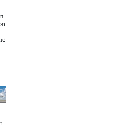
en
on
me
t