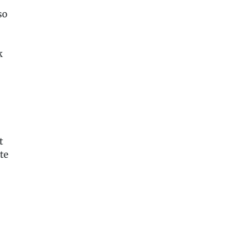
so
k
t
te