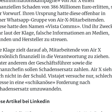
esinformationskampagne» von Air X einen
nanziellen Schaden von 386 Millionen Euro erlitten, 
r Vorwurf. Ihren Ursprung hatte diese offenbar in
ner Whatsapp-Gruppe von Air-X-Mitarbeitenden.
ese hatte den Namen «Vista Comms». Und ihr Zwec
r laut der Klage, falsche Informationen an Medien,
nden und Hersteller zu streuen.
e Klage zielt darauf ab, Mitarbeitende von Air X
rsönlich finanziell in die Verantwortung zu ziehen.
ter anderem der Geschäftsführer sowie die
nanzchefin sollen Schadensersatz zahlen. Air X sieh
ch nicht in der Schuld. Vistajet versuche nur, schlech
esse in eine «schikanöse» Forderung nach
hadensersatz umzuwandeln.
se Artikel bei Linkedin