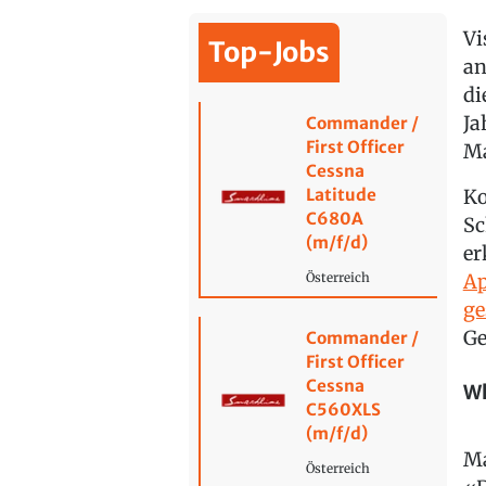
Vi
Top-Jobs
an
di
Ja
Commander /
First Officer
Ma
Cessna
Latitude
Ko
C680A
Sc
(m/f/d)
er
Ap
Österreich
ge
Ge
Commander /
First Officer
Cessna
Wh
C560XLS
(m/f/d)
Ma
Österreich