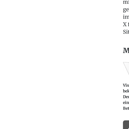
mi
ge
im
X 
Si
M
Vis
be
De
ei
Bet