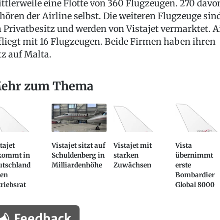
ttlerweile eine Flotte von 360 Flugzeugen. 270 davo
hören der Airline selbst. Die weiteren Flugzeuge sin
 Privatbesitz und werden von Vistajet vermarktet. A
fliegt mit 16 Flugzeugen. Beide Firmen haben ihren
tz auf Malta.
ehr zum Thema
tajet
Vistajet sitzt auf
Vistajet mit
Vista
kommt in
Schuldenberg in
starken
übernimmt
utschland
Milliardenhöhe
Zuwächsen
erste
nen
Bombardier
riebsrat
Global 8000
Feedback