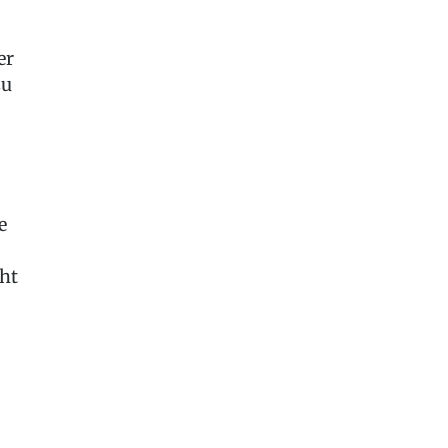
er
zu
e
ht