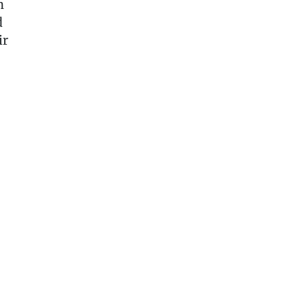
n
d
ir