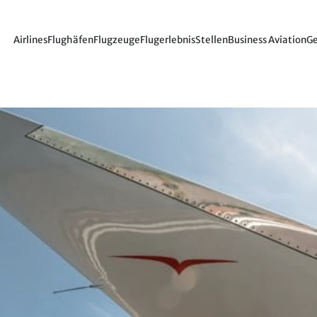
Airlines
Flughäfen
Flugzeuge
Flugerlebnis
Stellen
Business Aviation
Ge