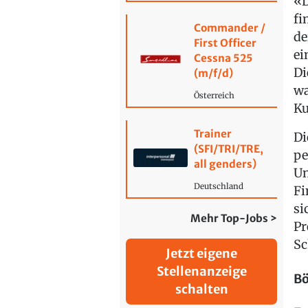
«D
fi
Commander /
de
First Officer
ei
Cessna 525
Di
(m/f/d)
wa
Österreich
Ku
Trainer
Di
(SFI/TRI/TRE,
pe
all genders)
Un
Deutschland
Fi
si
Mehr Top-Jobs >
Pr
Sc
Jetzt eigene
Stellenanzeige
Bö
schalten