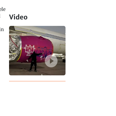
ele
d
Video
in