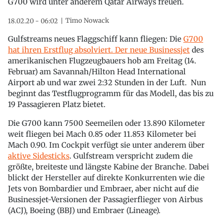
G700 wird unter anderem Qatar Airways freuen.
Timo Nowack
18.02.20 - 06:02
Gulfstreams neues Flaggschiff kann fliegen: Die
G700
hat ihren Erstflug absolviert. Der neue Businessjet
des
amerikanischen Flugzeugbauers hob am Freitag (14.
Februar) am Savannah/Hilton Head International
Airport ab und war zwei 2:32 Stunden in der Luft. Nun
beginnt das Testflugprogramm für das Modell, das bis zu
19 Passagieren Platz bietet.
Die G700 kann 7500 Seemeilen oder 13.890 Kilometer
weit fliegen bei Mach 0.85 oder 11.853 Kilometer bei
Mach 0.90. Im Cockpit verfügt sie unter anderem über
aktive Sidesticks
. Gulfstream verspricht zudem die
größte, breiteste und längste Kabine der Branche. Dabei
blickt der Hersteller auf direkte Konkurrenten wie die
Jets von Bombardier und Embraer, aber nicht auf die
Businessjet-Versionen der Passagierflieger von Airbus
(ACJ), Boeing (BBJ) und Embraer (Lineage).