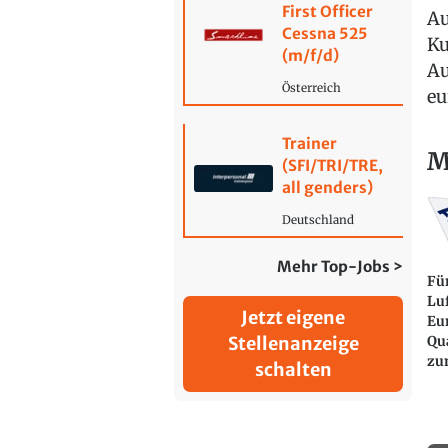
First Officer
Au
Cessna 525
Ku
(m/f/d)
Au
Österreich
eu
Trainer
M
(SFI/TRI/TRE,
all genders)
Deutschland
Mehr Top-Jobs >
Fü
Luf
Jetzt eigene
Eur
Stellenanzeige
Qu
zu
schalten