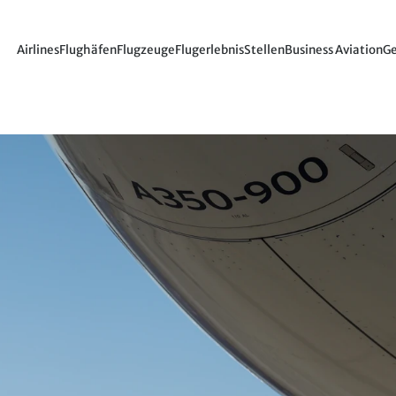
Airlines
Flughäfen
Flugzeuge
Flugerlebnis
Stellen
Business Aviation
Ge