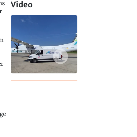
hs
Video
r
em
er
äge