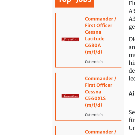
Fl
A3
A3
Commander /
First Officer
ge
Cessna
Latitude
Di
C680A
an
(m/f/d)
mu
hi
Österreich
de
le
Commander /
First Officer
Cessna
Ai
C560XLS
(m/f/d)
Se
Österreich
fü
Un
Commander /