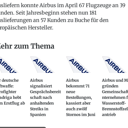
sliefern konnte Airbus im April 67 Flugzeuge an 39
nden. Seit Jahresbeginn stehen nun 181
slieferungen an 57 Kunden zu Buche für den
ropäischen Hersteller.
ehr zum Thema
r deutsche
Airbus
Airbus
Airbus und 
twaffe:
signalisiert
bekommt 71
gründen
ofighter
Gesprächsbereit
neue
Gemeinschaf
adriga hebt
schaft nach
Bestellungen,
nternehmen f
m Erstflug ab
anhaltenden
kassiert aber
Wasserstoff-
Streiks in
auch zwölf
Brennstoffzel
Spanien
Stornos im Juni
antrieb