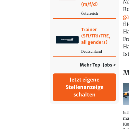
Mi
(m/f/d)
Ro
Österreich
ga
fl
Trainer
Ha
(SFI/TRI/TRE,
Fr
all genders)
Ha
Deutschland
Is
Mehr Top-Jobs >
M
Jetzt eigene
Stellenanzeige
schalten
Isl
ma
Ko