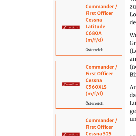
zu
Commander /
First Officer
Lo
Cessna
de
Latitude
C680A
We
(m/f/d)
Gr
(L
Österreich
an
(n
Commander /
First Officer
Bi
Cessna
Au
C560XLS
(m/f/d)
da
Lü
Österreich
ge
un
Commander /
First Officer
Cessna 525