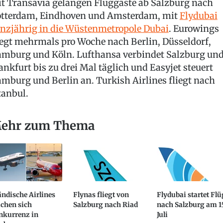
t Transavia gelangen Fluggäste ab Salzburg nach
tterdam, Eindhoven und Amsterdam, mit
Flydubai
nzjährig in die Wüstenmetropole Dubai
. Eurowings
iegt mehrmals pro Woche nach Berlin, Düsseldorf,
mburg und Köln. Lufthansa verbindet Salzburg un
ankfurt bis zu drei Mal täglich und Easyjet steuert
mburg und Berlin an. Turkish Airlines fliegt nach
tanbul.
ehr zum Thema
ändische Airlines
Flynas fliegt von
Flydubai startet Flü
chen sich
Salzburg nach Riad
nach Salzburg am 1
nkurrenz in
Juli