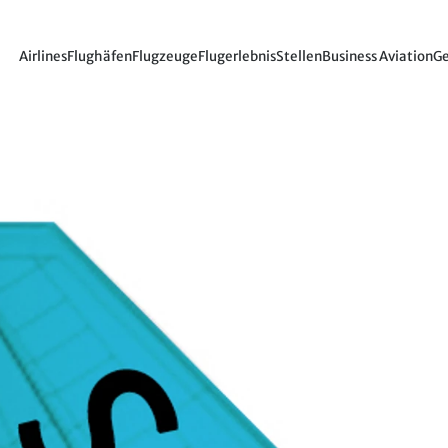
Airlines
Flughäfen
Flugzeuge
Flugerlebnis
Stellen
Business Aviation
Ge