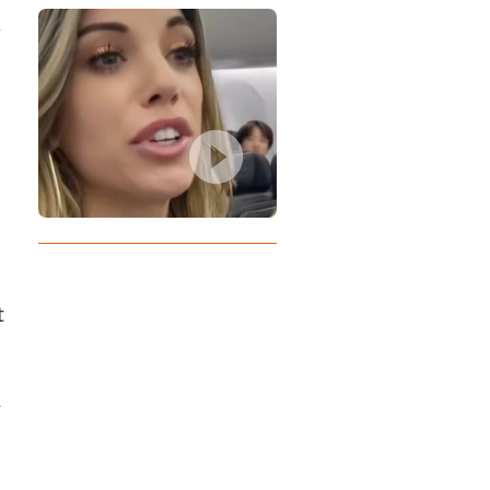
d
t
n