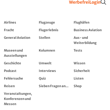
Werbefrei
Login
Airlines
Flugzeuge
Flughäfen
Fracht
Flugerlebnis
Business Aviation
General Aviation
Stellen
Aus- und
Weiterbildung
Museen und
Kolumnen
Tests
Ausstellungen
Geschichte
Umwelt
Wissen
Podcast
Interviews
Sicherheit
Fehlersuche
Quiz
Listen
Reisen
Sieben Fragen an...
Shop
Veranstaltungen,
Konferenzen und
Messen