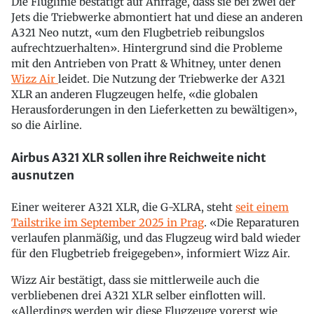
Die Fluglinie bestätigt auf Anfrage, dass sie bei zwei der
Jets die Triebwerke abmontiert hat und diese an anderen
A321 Neo nutzt, «um den Flugbetrieb reibungslos
aufrechtzuerhalten». Hintergrund sind die Probleme
mit den Antrieben von Pratt & Whitney, unter denen
Wizz Air
leidet. Die Nutzung der Triebwerke der A321
XLR an anderen Flugzeugen helfe, «die globalen
Herausforderungen in den Lieferketten zu bewältigen»,
so die Airline.
Airbus A321 XLR sollen ihre Reichweite nicht
ausnutzen
Einer weiterer A321 XLR, die G-XLRA, steht
seit einem
Tailstrike im September 2025 in Prag
. «Die Reparaturen
verlaufen planmäßig, und das Flugzeug wird bald wieder
für den Flugbetrieb freigegeben», informiert Wizz Air.
Wizz Air bestätigt, dass sie mittlerweile auch die
verbliebenen drei A321 XLR selber einflotten will.
«Allerdings werden wir diese Flugzeuge vorerst wie