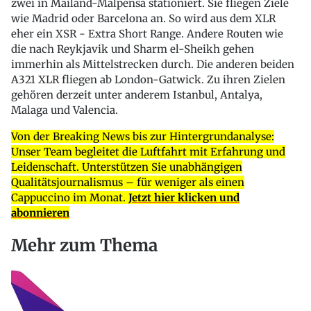
zwei in Mailand-Malpensa stationiert. Sie fliegen Ziele
wie Madrid oder Barcelona an. So wird aus dem XLR
eher ein XSR - Extra Short Range. Andere Routen wie
die nach Reykjavik und Sharm el-Sheikh gehen
immerhin als Mittelstrecken durch. Die anderen beiden
A321 XLR fliegen ab London-Gatwick. Zu ihren Zielen
gehören derzeit unter anderem Istanbul, Antalya,
Malaga und Valencia.
Von der Breaking News bis zur Hintergrundanalyse:
Unser Team begleitet die Luftfahrt mit Erfahrung und
Leidenschaft. Unterstützen Sie unabhängigen
Qualitätsjournalismus – für weniger als einen
Cappuccino im Monat.
Jetzt hier klicken und
abonnieren
Mehr zum Thema