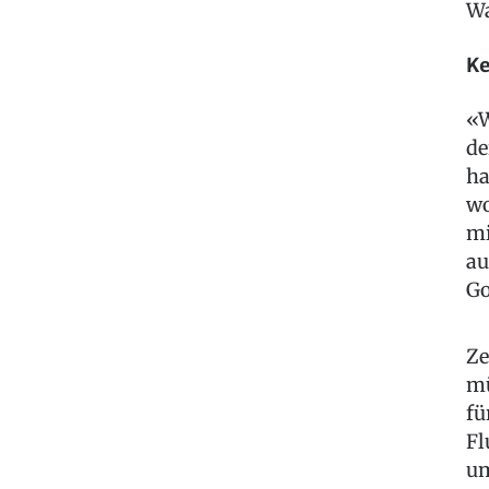
Wa
Ke
«W
de
ha
wo
mi
au
Go
Ze
mü
fü
Fl
um