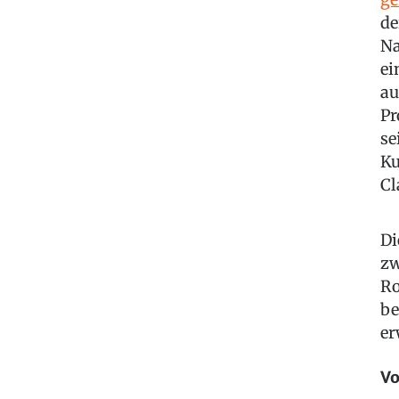
de
Na
ei
au
Pr
se
Ku
Cl
Di
zw
Ro
be
er
Vo