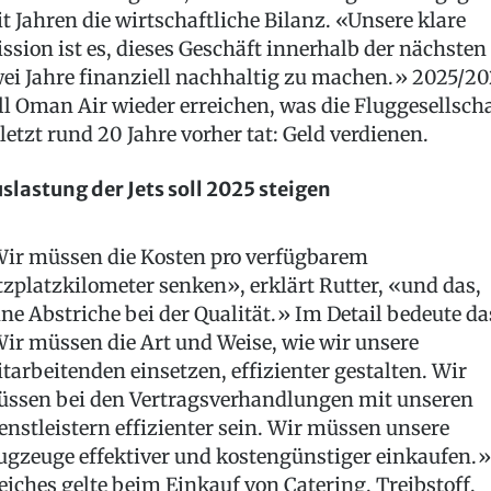
it Jahren die wirtschaftliche Bilanz. «Unsere klare
ssion ist es, dieses Geschäft innerhalb der nächsten
ei Jahre finanziell nachhaltig zu machen.» 2025/2
ll Oman Air wieder erreichen, was die Fluggesellsch
letzt rund 20 Jahre vorher tat: Geld verdienen.
slastung der Jets soll 2025 steigen
ir müssen die Kosten pro verfügbarem
tzplatzkilometer senken», erklärt Rutter, «und das,
ne Abstriche bei der Qualität.» Im Detail bedeute da
ir müssen die Art und Weise, wie wir unsere
tarbeitenden einsetzen, effizienter gestalten. Wir
ssen bei den Vertragsverhandlungen mit unseren
enstleistern effizienter sein. Wir müssen unsere
ugzeuge effektiver und kostengünstiger einkaufen.»
eiches gelte beim Einkauf von Catering, Treibstoff,