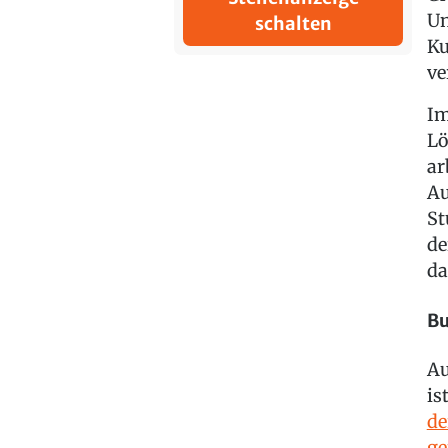
Un
schalten
Ku
ve
Im
Lö
ar
Au
St
de
da
Bu
Au
is
de
ge