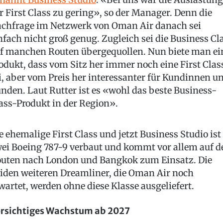
r First Class zu gering», so der Manager. Denn die
chfrage im Netzwerk von Oman Air danach sei
nfach nicht groß genug. Zugleich sei die Business Cl
f manchen Routen übergequollen. Nun biete man ei
odukt, dass vom Sitz her immer noch eine First Clas
i, aber vom Preis her interessanter für Kundinnen u
nden. Laut Rutter ist es «wohl das beste Business-
ass-Produkt in der Region».
e ehemalige First Class und jetzt Business Studio ist
ei Boeing 787-9 verbaut und kommt vor allem auf d
uten nach London und Bangkok zum Einsatz. Die
iden weiteren Dreamliner, die Oman Air noch
wartet, werden ohne diese Klasse ausgeliefert.
rsichtiges Wachstum ab 2027