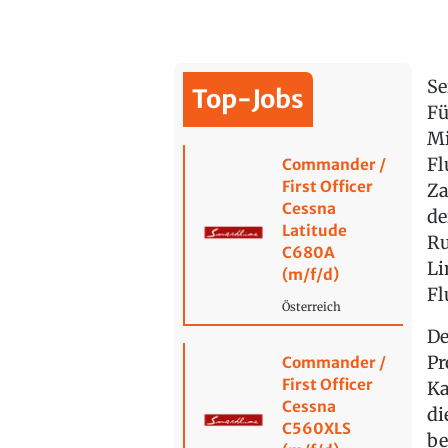
Se
Top-Jobs
Fü
Mi
Fl
Commander /
First Officer
Za
Cessna
de
Latitude
Ru
C680A
Li
(m/f/d)
Fl
Österreich
De
Pr
Commander /
First Officer
Ka
Cessna
di
C560XLS
be