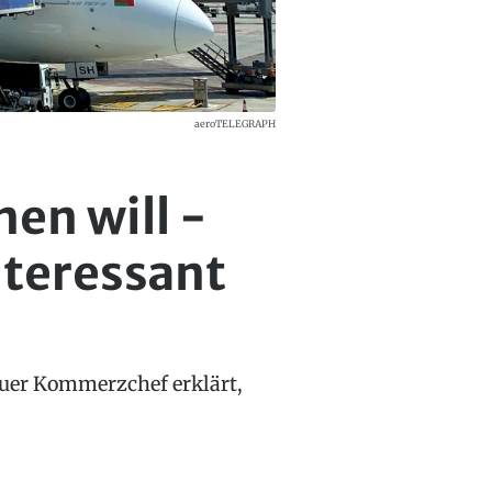
aeroTELEGRAPH
en will -
nteressant
euer Kommerzchef erklärt,