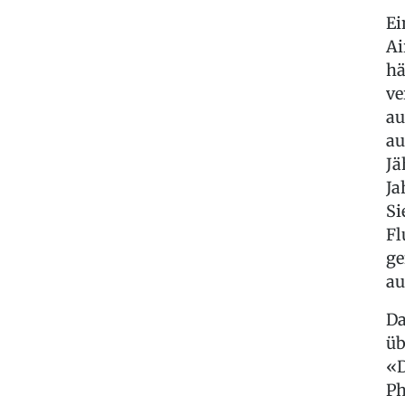
Ei
Ai
hä
ve
au
au
Jä
Ja
Si
Fl
ge
au
Da
üb
«D
Ph