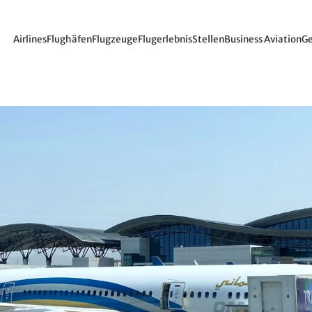
Airlines
Flughäfen
Flugzeuge
Flugerlebnis
Stellen
Business Aviation
Ge