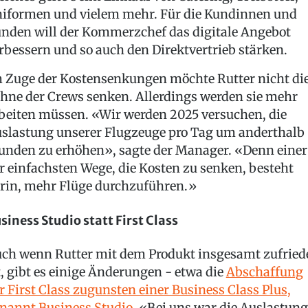
iformen und vielem mehr. Für die Kundinnen und
nden will der Kommerzchef das digitale Angebot
rbessern und so auch den Direktvertrieb stärken.
 Zuge der Kostensenkungen möchte Rutter nicht di
hne der Crews senken. Allerdings werden sie mehr
beiten müssen. «Wir werden 2025 versuchen, die
slastung unserer Flugzeuge pro Tag um anderthalb
unden zu erhöhen», sagte der Manager. «Denn einer
r einfachsten Wege, die Kosten zu senken, besteht
rin, mehr Flüge durchzuführen.»
siness Studio statt First Class
ch wenn Rutter mit dem Produkt insgesamt zufried
t, gibt es einige Änderungen - etwa die
Abschaffung
r First Class zugunsten einer Business Class Plus,
nannt Business Studio
. «Bei uns war die Auslastung