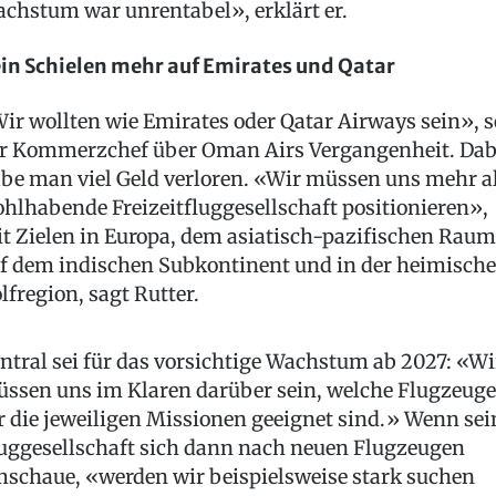
chstum war unrentabel», erklärt er.
in Schielen mehr auf Emirates und Qatar
ir wollten wie Emirates oder Qatar Airways sein», s
r Kommerzchef über Oman Airs Vergangenheit. Dab
be man viel Geld verloren. «Wir müssen uns mehr a
hlhabende Freizeitfluggesellschaft positionieren»,
t Zielen in Europa, dem asiatisch-pazifischen Raum
f dem indischen Subkontinent und in der heimisch
lfregion, sagt Rutter.
ntral sei für das vorsichtige Wachstum ab 2027: «Wi
ssen uns im Klaren darüber sein, welche Flugzeuge
r die jeweiligen Missionen geeignet sind.» Wenn sei
uggesellschaft sich dann nach neuen Flugzeugen
schaue, «werden wir beispielsweise stark suchen