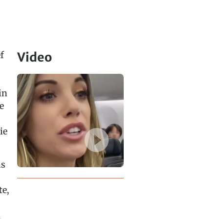
f
Video
in
e
ie
as
te,
n