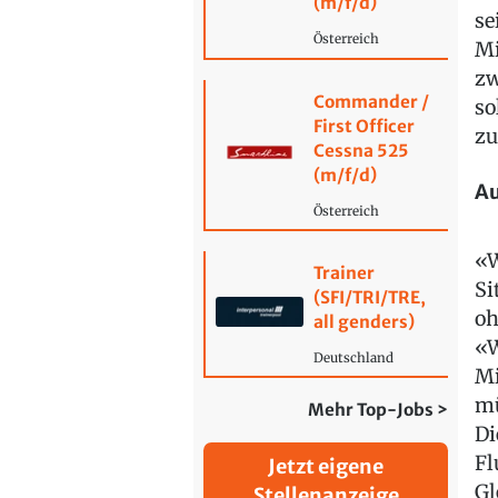
(m/f/d)
se
Österreich
Mi
zw
Commander /
so
First Officer
zu
Cessna 525
(m/f/d)
Au
Österreich
«W
Trainer
Si
(SFI/TRI/TRE,
oh
all genders)
«W
Deutschland
Mi
mü
Mehr Top-Jobs >
Di
Fl
Jetzt eigene
Gl
Stellenanzeige